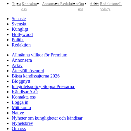
Tipsa
Kontakta
Annonsera
Redaktion
Om
Arkiv
Redaktionell
oss
oss
policy
Senaste
Svenskt
Kungligt
Hollywood
Politik
Redaktion
Allmänna villkor för Premium
Annonsera
Arkiv
Återställ lösenord
Bästa kändissajterna 2026
Bloggnytt
Integritetspolicy Stoppa Pressarna
Kändisar A-Ö
Kontakta oss
Logga in
Mitt konto
Native
Nyheter om kungligheter och kändisar
Nyhetsbrev
Om oss