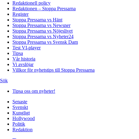
Redaktionell policy
Redaktionen – Stoppa Pressarna
Register
Stoppa Pressarna vs Hänt
Stoppa Pressarna vs Newsner
Stoppa Pressarna vs Nöjeslivet
Stoppa Pressarna vs Nyheter24
Stoppa Pressarna vs Svensk Dam
Test VI-player
Tipsa
Vår historia
Vi avslöjar
Villkor för nyhetstips till Stoppa Pressarna
Sök
Tipsa oss om nyheter!
Senaste
Svenskt
Kungligt
Hollywood
Politik
Redaktion