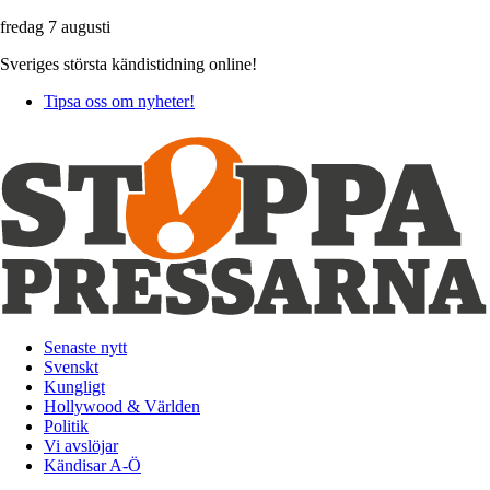
fredag 7 augusti
Sveriges största kändistidning online!
Tipsa oss om nyheter!
Senaste nytt
Svenskt
Kungligt
Hollywood & Världen
Politik
Vi avslöjar
Kändisar A-Ö