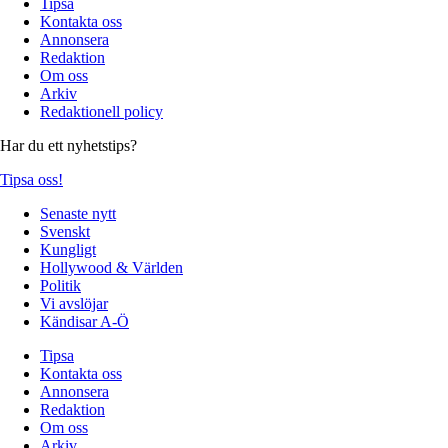
Tipsa
Kontakta oss
Annonsera
Redaktion
Om oss
Arkiv
Redaktionell policy
Har du ett nyhetstips?
Tipsa oss!
Senaste nytt
Svenskt
Kungligt
Hollywood & Världen
Politik
Vi avslöjar
Kändisar A-Ö
Tipsa
Kontakta oss
Annonsera
Redaktion
Om oss
Arkiv