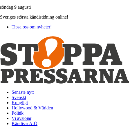
söndag 9 augusti
Sveriges största kändistidning online!
Tipsa oss om nyheter!
Senaste nytt
Svenskt
Kungligt
Hollywood & Världen
Politik
Vi avslöjar
Kändisar A-Ö