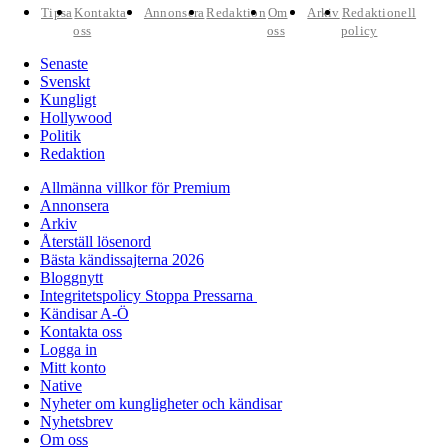
Tipsa
Kontakta
Annonsera
Redaktion
Om
Arkiv
Redaktionell
oss
oss
policy
Senaste
Svenskt
Kungligt
Hollywood
Politik
Redaktion
Allmänna villkor för Premium
Annonsera
Arkiv
Återställ lösenord
Bästa kändissajterna 2026
Bloggnytt
Integritetspolicy Stoppa Pressarna
Kändisar A-Ö
Kontakta oss
Logga in
Mitt konto
Native
Nyheter om kungligheter och kändisar
Nyhetsbrev
Om oss