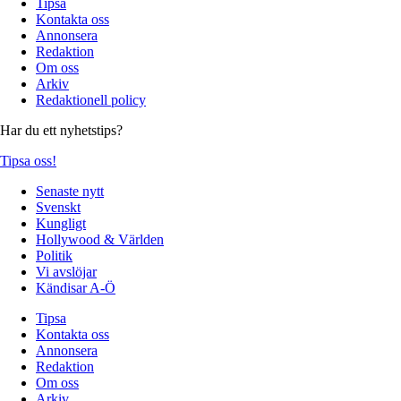
Tipsa
Kontakta oss
Annonsera
Redaktion
Om oss
Arkiv
Redaktionell policy
Har du ett nyhetstips?
Tipsa oss!
Senaste nytt
Svenskt
Kungligt
Hollywood & Världen
Politik
Vi avslöjar
Kändisar A-Ö
Tipsa
Kontakta oss
Annonsera
Redaktion
Om oss
Arkiv