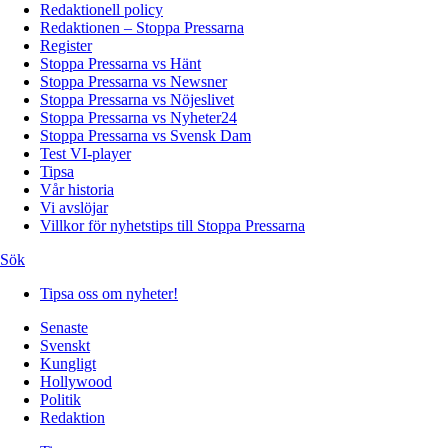
Redaktionell policy
Redaktionen – Stoppa Pressarna
Register
Stoppa Pressarna vs Hänt
Stoppa Pressarna vs Newsner
Stoppa Pressarna vs Nöjeslivet
Stoppa Pressarna vs Nyheter24
Stoppa Pressarna vs Svensk Dam
Test VI-player
Tipsa
Vår historia
Vi avslöjar
Villkor för nyhetstips till Stoppa Pressarna
Sök
Tipsa oss om nyheter!
Senaste
Svenskt
Kungligt
Hollywood
Politik
Redaktion