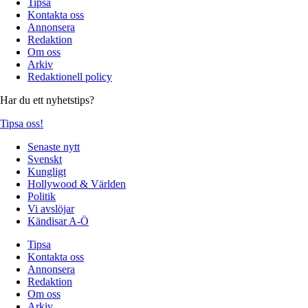
Tipsa
Kontakta oss
Annonsera
Redaktion
Om oss
Arkiv
Redaktionell policy
Har du ett nyhetstips?
Tipsa oss!
Senaste nytt
Svenskt
Kungligt
Hollywood & Världen
Politik
Vi avslöjar
Kändisar A-Ö
Tipsa
Kontakta oss
Annonsera
Redaktion
Om oss
Arkiv