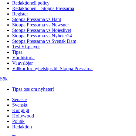
Redaktionell policy
Redaktionen – Stoppa Pressarna
Register
Stoppa Pressarna vs Hänt
Stoppa Pressarna vs Newsner
Stoppa Pressarna vs Nöjeslivet
Stoppa Pressarna vs Nyheter24
Stoppa Pressarna vs Svensk Dam
Test VI-player
Tipsa
Vår historia
Vi avslöjar
Villkor för nyhetstips till Stoppa Pressarna
Sök
Tipsa oss om nyheter!
Senaste
Svenskt
Kungligt
Hollywood
Politik
Redaktion