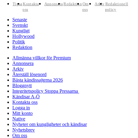
Tipsa
Kontakta
Annonsera
Redaktion
Om
Arkiv
Redaktionell
oss
oss
policy
Senaste
Svenskt
Kungligt
Hollywood
Politik
Redaktion
Allmänna villkor för Premium
Annonsera
Arkiv
Återställ lösenord
Bästa kändissajterna 2026
Bloggnytt
Integritetspolicy Stoppa Pressarna
Kändisar A-Ö
Kontakta oss
Logga in
Mitt konto
Native
Nyheter om kungligheter och kändisar
Nyhetsbrev
Om oss