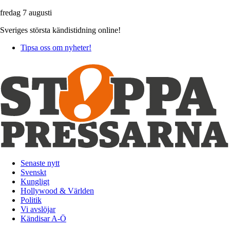
fredag 7 augusti
Sveriges största kändistidning online!
Tipsa oss om nyheter!
Senaste nytt
Svenskt
Kungligt
Hollywood & Världen
Politik
Vi avslöjar
Kändisar A-Ö