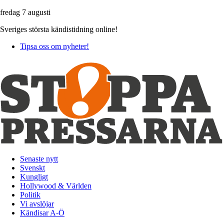
fredag 7 augusti
Sveriges största kändistidning online!
Tipsa oss om nyheter!
Senaste nytt
Svenskt
Kungligt
Hollywood & Världen
Politik
Vi avslöjar
Kändisar A-Ö