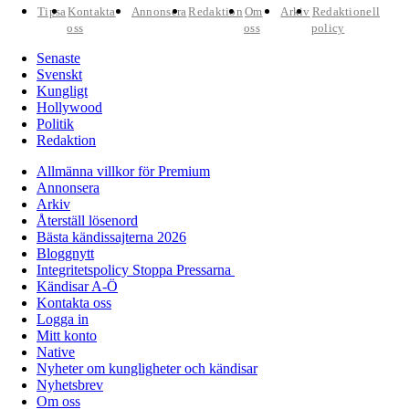
Tipsa
Kontakta
Annonsera
Redaktion
Om
Arkiv
Redaktionell
oss
oss
policy
Senaste
Svenskt
Kungligt
Hollywood
Politik
Redaktion
Allmänna villkor för Premium
Annonsera
Arkiv
Återställ lösenord
Bästa kändissajterna 2026
Bloggnytt
Integritetspolicy Stoppa Pressarna
Kändisar A-Ö
Kontakta oss
Logga in
Mitt konto
Native
Nyheter om kungligheter och kändisar
Nyhetsbrev
Om oss