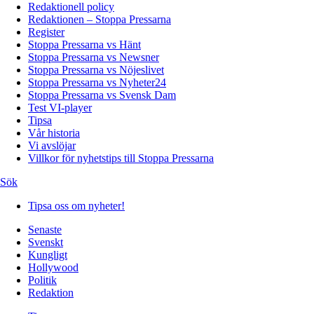
Redaktionell policy
Redaktionen – Stoppa Pressarna
Register
Stoppa Pressarna vs Hänt
Stoppa Pressarna vs Newsner
Stoppa Pressarna vs Nöjeslivet
Stoppa Pressarna vs Nyheter24
Stoppa Pressarna vs Svensk Dam
Test VI-player
Tipsa
Vår historia
Vi avslöjar
Villkor för nyhetstips till Stoppa Pressarna
Sök
Tipsa oss om nyheter!
Senaste
Svenskt
Kungligt
Hollywood
Politik
Redaktion