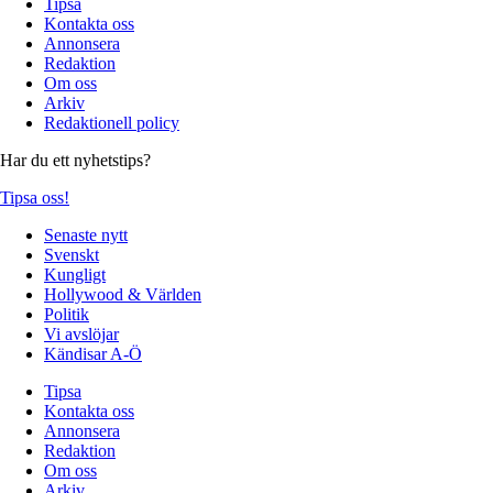
Tipsa
Kontakta oss
Annonsera
Redaktion
Om oss
Arkiv
Redaktionell policy
Har du ett nyhetstips?
Tipsa oss!
Senaste nytt
Svenskt
Kungligt
Hollywood & Världen
Politik
Vi avslöjar
Kändisar A-Ö
Tipsa
Kontakta oss
Annonsera
Redaktion
Om oss
Arkiv