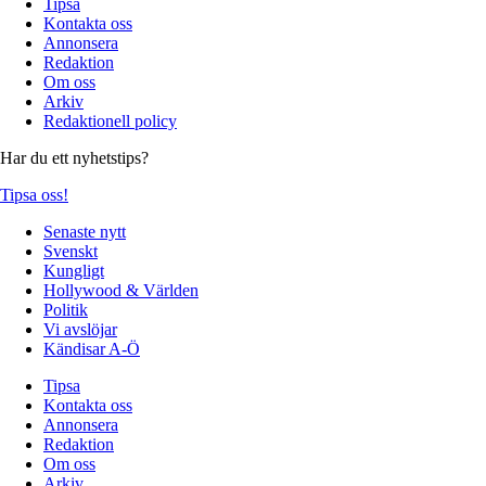
Tipsa
Kontakta oss
Annonsera
Redaktion
Om oss
Arkiv
Redaktionell policy
Har du ett nyhetstips?
Tipsa oss!
Senaste nytt
Svenskt
Kungligt
Hollywood & Världen
Politik
Vi avslöjar
Kändisar A-Ö
Tipsa
Kontakta oss
Annonsera
Redaktion
Om oss
Arkiv