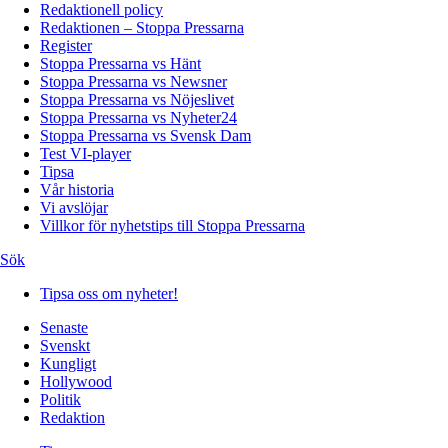
Redaktionell policy
Redaktionen – Stoppa Pressarna
Register
Stoppa Pressarna vs Hänt
Stoppa Pressarna vs Newsner
Stoppa Pressarna vs Nöjeslivet
Stoppa Pressarna vs Nyheter24
Stoppa Pressarna vs Svensk Dam
Test VI-player
Tipsa
Vår historia
Vi avslöjar
Villkor för nyhetstips till Stoppa Pressarna
Sök
Tipsa oss om nyheter!
Senaste
Svenskt
Kungligt
Hollywood
Politik
Redaktion