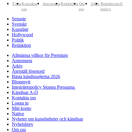
Tipsa
Kontakta
Annonsera
Redaktion
Om
Arkiv
Redaktionell
oss
oss
policy
Senaste
Svenskt
Kungligt
Hollywood
Politik
Redaktion
Allmänna villkor för Premium
Annonsera
Arkiv
Återställ lösenord
Bästa kändissajterna 2026
Bloggnytt
Integritetspolicy Stoppa Pressarna
Kändisar A-Ö
Kontakta oss
Logga in
Mitt konto
Native
Nyheter om kungligheter och kändisar
Nyhetsbrev
Om oss