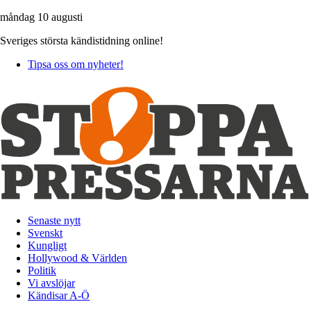
måndag 10 augusti
Sveriges största kändistidning online!
Tipsa oss om nyheter!
Senaste nytt
Svenskt
Kungligt
Hollywood & Världen
Politik
Vi avslöjar
Kändisar A-Ö