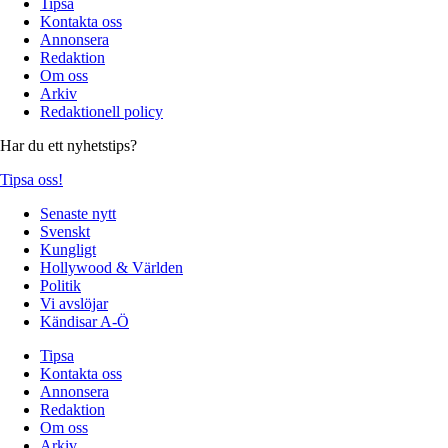
Tipsa
Kontakta oss
Annonsera
Redaktion
Om oss
Arkiv
Redaktionell policy
Har du ett nyhetstips?
Tipsa oss!
Senaste nytt
Svenskt
Kungligt
Hollywood & Världen
Politik
Vi avslöjar
Kändisar A-Ö
Tipsa
Kontakta oss
Annonsera
Redaktion
Om oss
Arkiv