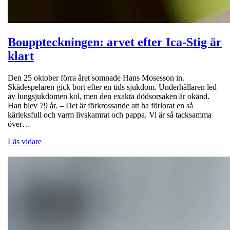
Bouppteckningen: arvet efter Ica-Stig är
klart
Den 25 oktober förra året somnade Hans Mosesson in.
Skådespelaren gick bort efter en tids sjukdom. Underhållaren led
av lungsjukdomen kol, men den exakta dödsorsaken är okänd.
Han blev 79 år. – Det är förkrossande att ha förlorat en så
kärleksfull och varm livskamrat och pappa. Vi är så tacksamma
över…
Läs vidare