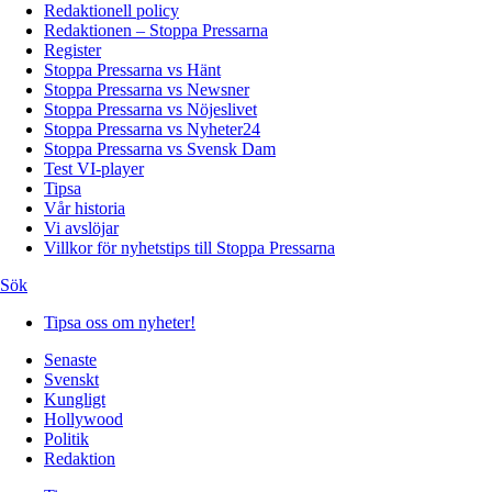
Redaktionell policy
Redaktionen – Stoppa Pressarna
Register
Stoppa Pressarna vs Hänt
Stoppa Pressarna vs Newsner
Stoppa Pressarna vs Nöjeslivet
Stoppa Pressarna vs Nyheter24
Stoppa Pressarna vs Svensk Dam
Test VI-player
Tipsa
Vår historia
Vi avslöjar
Villkor för nyhetstips till Stoppa Pressarna
Sök
Tipsa oss om nyheter!
Senaste
Svenskt
Kungligt
Hollywood
Politik
Redaktion