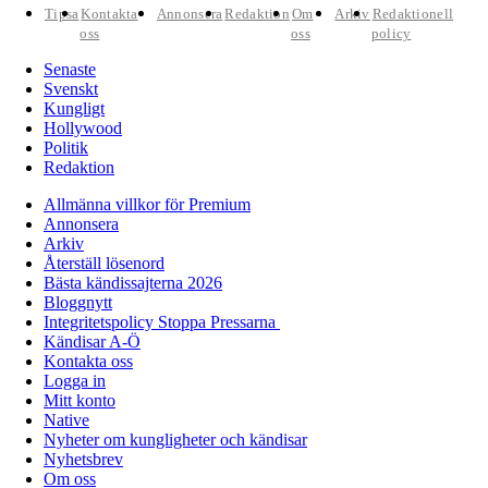
Tipsa
Kontakta
Annonsera
Redaktion
Om
Arkiv
Redaktionell
oss
oss
policy
Senaste
Svenskt
Kungligt
Hollywood
Politik
Redaktion
Allmänna villkor för Premium
Annonsera
Arkiv
Återställ lösenord
Bästa kändissajterna 2026
Bloggnytt
Integritetspolicy Stoppa Pressarna
Kändisar A-Ö
Kontakta oss
Logga in
Mitt konto
Native
Nyheter om kungligheter och kändisar
Nyhetsbrev
Om oss