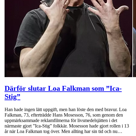
Därför slutar Loa Falkman som ”Ica-
Stig”
Han hade ingen lätt uppgift, men han löste den med bravur. Loa
Falkman, 73, efterträdde Hans Mosesson, 76, som genom den
uppmärksammade reklamfilmerna för livsmedelsjätten i det
närmaste gjort ”Ica-Stig” folkkär. Mosesson hade gjort rollen i 13
år när Loa Falkman tog över. Men allting har sin tid och nu…