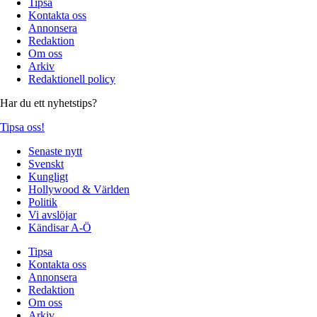
Tipsa
Kontakta oss
Annonsera
Redaktion
Om oss
Arkiv
Redaktionell policy
Har du ett nyhetstips?
Tipsa oss!
Senaste nytt
Svenskt
Kungligt
Hollywood & Världen
Politik
Vi avslöjar
Kändisar A-Ö
Tipsa
Kontakta oss
Annonsera
Redaktion
Om oss
Arkiv