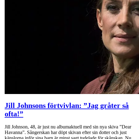
Jill Johnsons förtvivlan: ”Jag gråter så
ofta!”
Jill Johnson, 48, är just nu albumaktuell med sin nya skiva ”Dear
Havanna”. Sångerskan har döpt skivan efter sin dotter och just
känslorna inför sina barn är minst sagt tudelade för skånskan. Nu