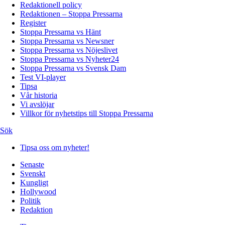
Redaktionell policy
Redaktionen – Stoppa Pressarna
Register
Stoppa Pressarna vs Hänt
Stoppa Pressarna vs Newsner
Stoppa Pressarna vs Nöjeslivet
Stoppa Pressarna vs Nyheter24
Stoppa Pressarna vs Svensk Dam
Test VI-player
Tipsa
Vår historia
Vi avslöjar
Villkor för nyhetstips till Stoppa Pressarna
Sök
Tipsa oss om nyheter!
Senaste
Svenskt
Kungligt
Hollywood
Politik
Redaktion