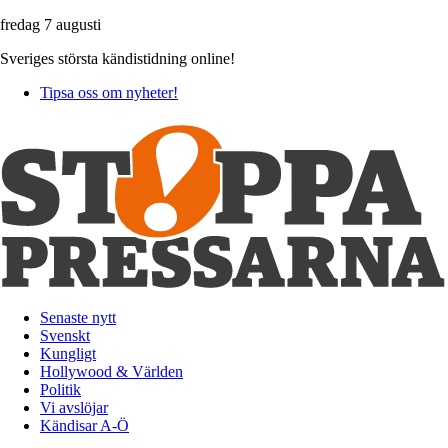
fredag 7 augusti
Sveriges största kändistidning online!
Tipsa oss om nyheter!
Senaste nytt
Svenskt
Kungligt
Hollywood & Världen
Politik
Vi avslöjar
Kändisar A-Ö