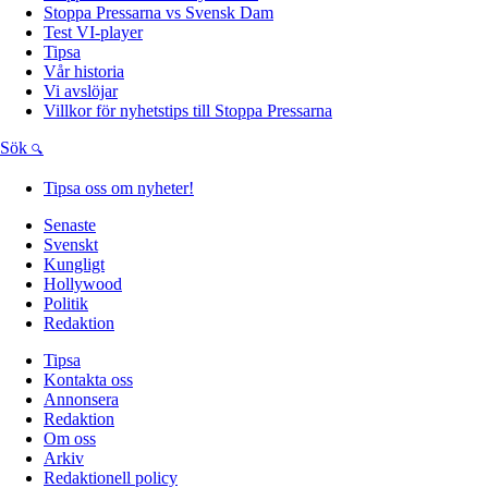
Stoppa Pressarna vs Svensk Dam
Test VI-player
Tipsa
Vår historia
Vi avslöjar
Villkor för nyhetstips till Stoppa Pressarna
Sök
Tipsa oss om nyheter!
Senaste
Svenskt
Kungligt
Hollywood
Politik
Redaktion
Tipsa
Kontakta oss
Annonsera
Redaktion
Om oss
Arkiv
Redaktionell policy