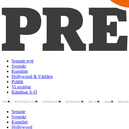
Senaste nytt
Svenskt
Kungligt
Hollywood & Världen
Politik
Vi avslöjar
Kändisar A-Ö
TIPSA
KONTAKTA OSS
ANNONSERA
REDAKTION
OM OSS
ARKIV
REDAK
Senaste
Svenskt
Kungligt
Hollywood