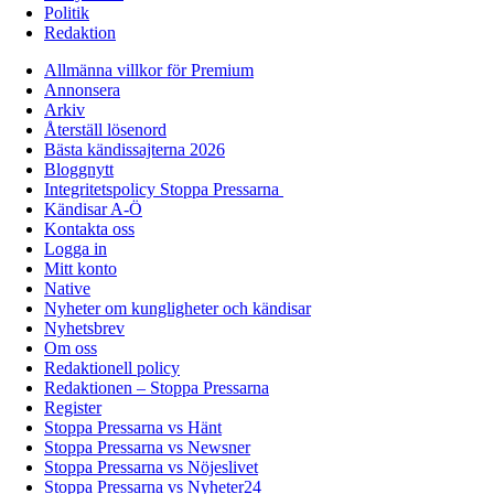
Politik
Redaktion
Allmänna villkor för Premium
Annonsera
Arkiv
Återställ lösenord
Bästa kändissajterna 2026
Bloggnytt
Integritetspolicy Stoppa Pressarna
Kändisar A-Ö
Kontakta oss
Logga in
Mitt konto
Native
Nyheter om kungligheter och kändisar
Nyhetsbrev
Om oss
Redaktionell policy
Redaktionen – Stoppa Pressarna
Register
Stoppa Pressarna vs Hänt
Stoppa Pressarna vs Newsner
Stoppa Pressarna vs Nöjeslivet
Stoppa Pressarna vs Nyheter24