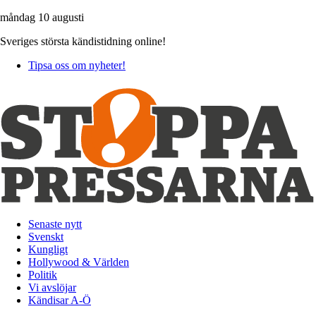
måndag 10 augusti
Sveriges största kändistidning online!
Tipsa oss om nyheter!
Senaste nytt
Svenskt
Kungligt
Hollywood & Världen
Politik
Vi avslöjar
Kändisar A-Ö