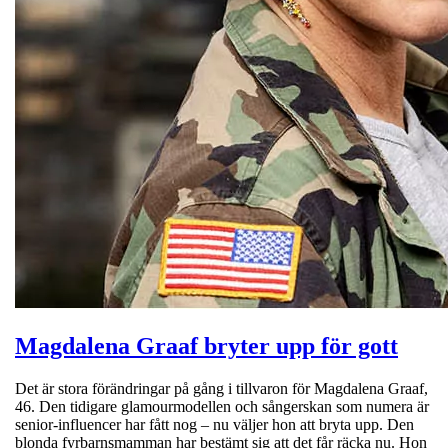
Magdalena Graaf bryter upp för gott
Det är stora förändringar på gång i tillvaron för Magdalena Graaf,
46. Den tidigare glamourmodellen och sångerskan som numera är
senior-influencer har fått nog – nu väljer hon att bryta upp. Den
blonda fyrbarnsmamman har bestämt sig att det får räcka nu. Hon