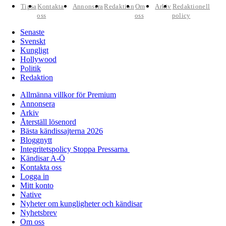
Tipsa
Kontakta
Annonsera
Redaktion
Om
Arkiv
Redaktionell
oss
oss
policy
Senaste
Svenskt
Kungligt
Hollywood
Politik
Redaktion
Allmänna villkor för Premium
Annonsera
Arkiv
Återställ lösenord
Bästa kändissajterna 2026
Bloggnytt
Integritetspolicy Stoppa Pressarna
Kändisar A-Ö
Kontakta oss
Logga in
Mitt konto
Native
Nyheter om kungligheter och kändisar
Nyhetsbrev
Om oss