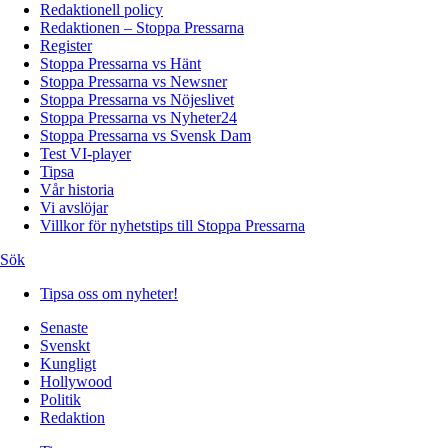
Redaktionell policy
Redaktionen – Stoppa Pressarna
Register
Stoppa Pressarna vs Hänt
Stoppa Pressarna vs Newsner
Stoppa Pressarna vs Nöjeslivet
Stoppa Pressarna vs Nyheter24
Stoppa Pressarna vs Svensk Dam
Test VI-player
Tipsa
Vår historia
Vi avslöjar
Villkor för nyhetstips till Stoppa Pressarna
Sök
Tipsa oss om nyheter!
Senaste
Svenskt
Kungligt
Hollywood
Politik
Redaktion