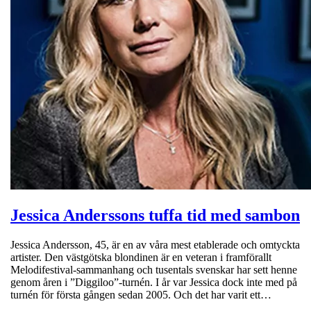
Jessica Anderssons tuffa tid med sambon
Jessica Andersson, 45, är en av våra mest etablerade och omtyckta
artister. Den västgötska blondinen är en veteran i framförallt
Melodifestival-sammanhang och tusentals svenskar har sett henne
genom åren i ”Diggiloo”-turnén. I år var Jessica dock inte med på
turnén för första gången sedan 2005. Och det har varit ett…