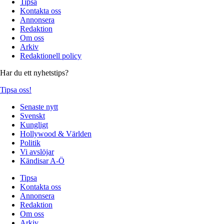
Tipsa
Kontakta oss
Annonsera
Redaktion
Om oss
Arkiv
Redaktionell policy
Har du ett nyhetstips?
Tipsa oss!
Senaste nytt
Svenskt
Kungligt
Hollywood & Världen
Politik
Vi avslöjar
Kändisar A-Ö
Tipsa
Kontakta oss
Annonsera
Redaktion
Om oss
Arkiv