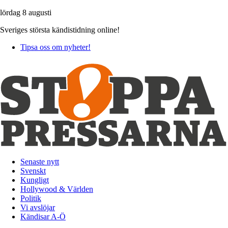
lördag 8 augusti
Sveriges största kändistidning online!
Tipsa oss om nyheter!
Senaste nytt
Svenskt
Kungligt
Hollywood & Världen
Politik
Vi avslöjar
Kändisar A-Ö