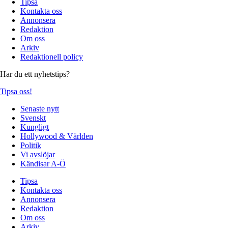
Tipsa
Kontakta oss
Annonsera
Redaktion
Om oss
Arkiv
Redaktionell policy
Har du ett nyhetstips?
Tipsa oss!
Senaste nytt
Svenskt
Kungligt
Hollywood & Världen
Politik
Vi avslöjar
Kändisar A-Ö
Tipsa
Kontakta oss
Annonsera
Redaktion
Om oss
Arkiv