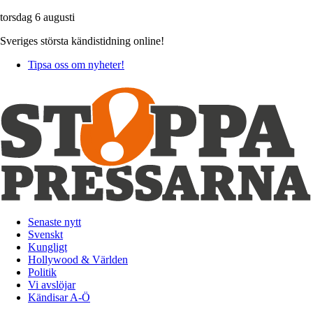
torsdag 6 augusti
Sveriges största kändistidning online!
Tipsa oss om nyheter!
Senaste nytt
Svenskt
Kungligt
Hollywood & Världen
Politik
Vi avslöjar
Kändisar A-Ö