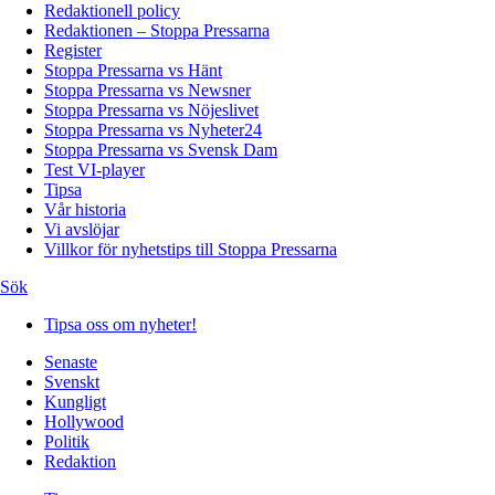
Redaktionell policy
Redaktionen – Stoppa Pressarna
Register
Stoppa Pressarna vs Hänt
Stoppa Pressarna vs Newsner
Stoppa Pressarna vs Nöjeslivet
Stoppa Pressarna vs Nyheter24
Stoppa Pressarna vs Svensk Dam
Test VI-player
Tipsa
Vår historia
Vi avslöjar
Villkor för nyhetstips till Stoppa Pressarna
Sök
Tipsa oss om nyheter!
Senaste
Svenskt
Kungligt
Hollywood
Politik
Redaktion