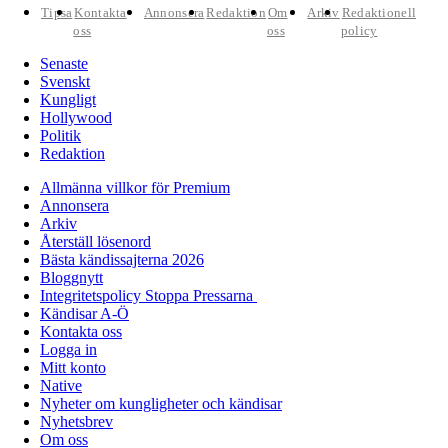
Tipsa
Kontakta
Annonsera
Redaktion
Om
Arkiv
Redaktionell
oss
oss
policy
Senaste
Svenskt
Kungligt
Hollywood
Politik
Redaktion
Allmänna villkor för Premium
Annonsera
Arkiv
Återställ lösenord
Bästa kändissajterna 2026
Bloggnytt
Integritetspolicy Stoppa Pressarna
Kändisar A-Ö
Kontakta oss
Logga in
Mitt konto
Native
Nyheter om kungligheter och kändisar
Nyhetsbrev
Om oss