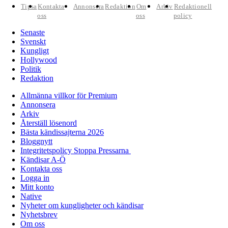
Tipsa
Kontakta
Annonsera
Redaktion
Om
Arkiv
Redaktionell
oss
oss
policy
Senaste
Svenskt
Kungligt
Hollywood
Politik
Redaktion
Allmänna villkor för Premium
Annonsera
Arkiv
Återställ lösenord
Bästa kändissajterna 2026
Bloggnytt
Integritetspolicy Stoppa Pressarna
Kändisar A-Ö
Kontakta oss
Logga in
Mitt konto
Native
Nyheter om kungligheter och kändisar
Nyhetsbrev
Om oss