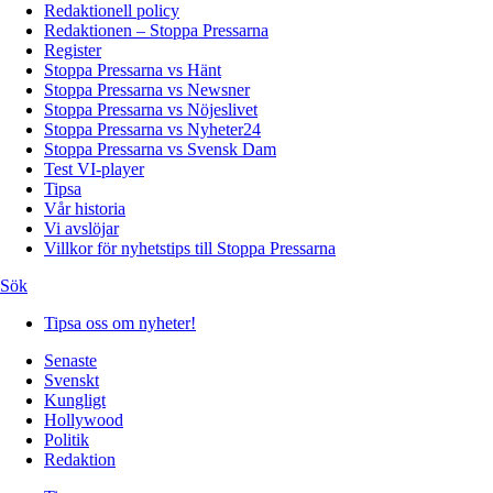
Redaktionell policy
Redaktionen – Stoppa Pressarna
Register
Stoppa Pressarna vs Hänt
Stoppa Pressarna vs Newsner
Stoppa Pressarna vs Nöjeslivet
Stoppa Pressarna vs Nyheter24
Stoppa Pressarna vs Svensk Dam
Test VI-player
Tipsa
Vår historia
Vi avslöjar
Villkor för nyhetstips till Stoppa Pressarna
Sök
Tipsa oss om nyheter!
Senaste
Svenskt
Kungligt
Hollywood
Politik
Redaktion