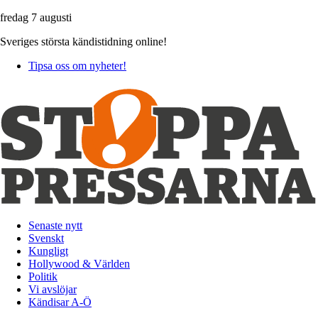
fredag 7 augusti
Sveriges största kändistidning online!
Tipsa oss om nyheter!
Senaste nytt
Svenskt
Kungligt
Hollywood & Världen
Politik
Vi avslöjar
Kändisar A-Ö