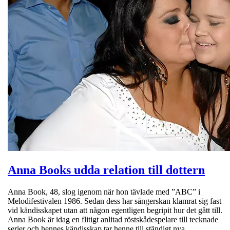
Anna Books udda relation till dottern
Anna Book, 48, slog igenom när hon tävlade med ”ABC” i
Melodifestivalen 1986. Sedan dess har sångerskan klamrat sig fast
vid kändisskapet utan att någon egentligen begripit hur det gått till.
Anna Book är idag en flitigt anlitad röstskådespelare till tecknade
serier och hennes kändisskap tar henne till ständigt nya…