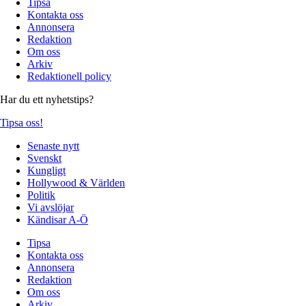
Tipsa
Kontakta oss
Annonsera
Redaktion
Om oss
Arkiv
Redaktionell policy
Har du ett nyhetstips?
Tipsa oss!
Senaste nytt
Svenskt
Kungligt
Hollywood & Världen
Politik
Vi avslöjar
Kändisar A-Ö
Tipsa
Kontakta oss
Annonsera
Redaktion
Om oss
Arkiv