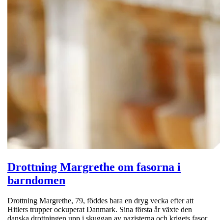
Drottning Margrethe om fasorna i
barndomen
Drottning Margrethe, 79, föddes bara en dryg vecka efter att
Hitlers trupper ockuperat Danmark. Sina första år växte den
danska drottningen upp i skuggan av nazisterna och krigets fasor.