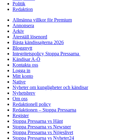
Politik
Redaktion
Allmänna villkor för Premium
Annonsera
Arkiv
Återställ lösenord
Bästa kändissajterna 2026
Bloggnytt
Integritetspolicy Stoppa Pressarna
Kändisar A-Ö
Kontakta oss
Logga in
Mitt konto
Native
Nyheter om kungligheter och kändisar
Nyhetsbrev
Om oss
Redaktionell policy
Redaktionen – Stoppa Pressarna
Register
Stoppa Pressarna vs Hänt
Stoppa Pressarna vs Newsner
Stoppa Pressarna vs Nöjeslivet
Stoppa Pressarna vs Nyheter24