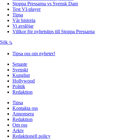
Stoppa Pressarna vs Svensk Dam
Test VI-player
Tipsa
Vår historia
Vi avslöjar
Villkor för nyhetstips till Stoppa Pressarna
Sök
Tipsa oss om nyheter!
Senaste
Svenskt
Kungligt
Hollywood
Politik
Redaktion
Tipsa
Kontakta oss
Annonsera
Redaktion
Om oss
Arkiv
Redaktionell policy