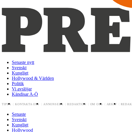
Senaste nytt
Svenskt
Kungligt
Hollywood & Världen
Politik
Vi avslöjar
Kändisar A-Ö
TIPSA
KONTAKTA OSS
ANNONSERA
REDAKTION
OM OSS
ARKIV
REDAK
Senaste
Svenskt
Kungligt
Hollywood