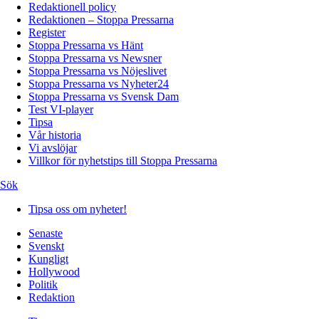
Redaktionell policy
Redaktionen – Stoppa Pressarna
Register
Stoppa Pressarna vs Hänt
Stoppa Pressarna vs Newsner
Stoppa Pressarna vs Nöjeslivet
Stoppa Pressarna vs Nyheter24
Stoppa Pressarna vs Svensk Dam
Test VI-player
Tipsa
Vår historia
Vi avslöjar
Villkor för nyhetstips till Stoppa Pressarna
Sök
Tipsa oss om nyheter!
Senaste
Svenskt
Kungligt
Hollywood
Politik
Redaktion