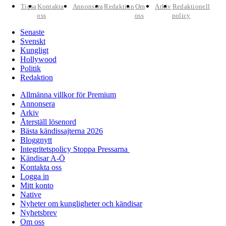
Tipsa
Kontakta
Annonsera
Redaktion
Om
Arkiv
Redaktionell
oss
oss
policy
Senaste
Svenskt
Kungligt
Hollywood
Politik
Redaktion
Allmänna villkor för Premium
Annonsera
Arkiv
Återställ lösenord
Bästa kändissajterna 2026
Bloggnytt
Integritetspolicy Stoppa Pressarna
Kändisar A-Ö
Kontakta oss
Logga in
Mitt konto
Native
Nyheter om kungligheter och kändisar
Nyhetsbrev
Om oss