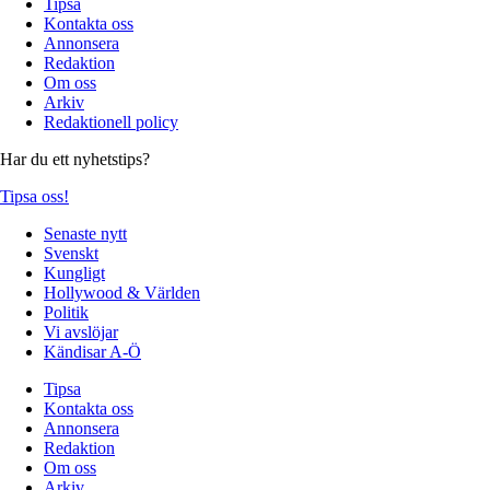
Tipsa
Kontakta oss
Annonsera
Redaktion
Om oss
Arkiv
Redaktionell policy
Har du ett nyhetstips?
Tipsa oss!
Senaste nytt
Svenskt
Kungligt
Hollywood & Världen
Politik
Vi avslöjar
Kändisar A-Ö
Tipsa
Kontakta oss
Annonsera
Redaktion
Om oss
Arkiv