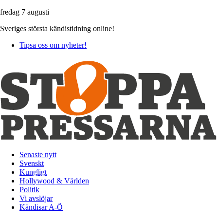
fredag 7 augusti
Sveriges största kändistidning online!
Tipsa oss om nyheter!
Senaste nytt
Svenskt
Kungligt
Hollywood & Världen
Politik
Vi avslöjar
Kändisar A-Ö