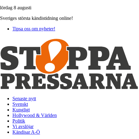
lördag 8 augusti
Sveriges största kändistidning online!
Tipsa oss om nyheter!
Senaste nytt
Svenskt
Kungligt
Hollywood & Världen
Politik
Vi avslöjar
Kändisar A-Ö