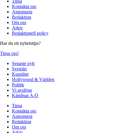
Tipsa
Kontakta oss
Annonsera
Redaktion
Om oss
Arkiv
Redaktionell policy
Har du ett nyhetstips?
Tipsa oss!
Senaste nytt
Svenskt
Kungligt
Hollywood & Världen
Politik
Vi avslöjar
Kändisar A-Ö
Tipsa
Kontakta oss
Annonsera
Redaktion
Om oss
Arkiv