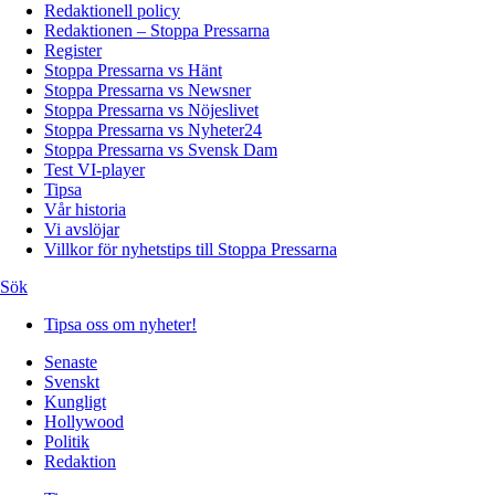
Redaktionell policy
Redaktionen – Stoppa Pressarna
Register
Stoppa Pressarna vs Hänt
Stoppa Pressarna vs Newsner
Stoppa Pressarna vs Nöjeslivet
Stoppa Pressarna vs Nyheter24
Stoppa Pressarna vs Svensk Dam
Test VI-player
Tipsa
Vår historia
Vi avslöjar
Villkor för nyhetstips till Stoppa Pressarna
Sök
Tipsa oss om nyheter!
Senaste
Svenskt
Kungligt
Hollywood
Politik
Redaktion