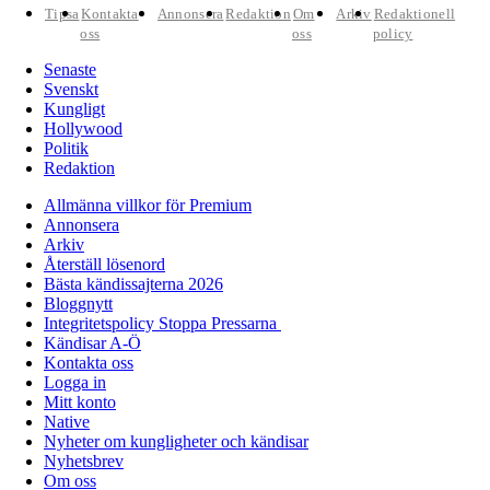
Tipsa
Kontakta
Annonsera
Redaktion
Om
Arkiv
Redaktionell
oss
oss
policy
Senaste
Svenskt
Kungligt
Hollywood
Politik
Redaktion
Allmänna villkor för Premium
Annonsera
Arkiv
Återställ lösenord
Bästa kändissajterna 2026
Bloggnytt
Integritetspolicy Stoppa Pressarna
Kändisar A-Ö
Kontakta oss
Logga in
Mitt konto
Native
Nyheter om kungligheter och kändisar
Nyhetsbrev
Om oss