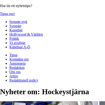
Har du ett nyhetstips?
Tipsa oss!
Senaste nytt
Svenskt
Kungligt
Hollywood & Världen
Politik
Vi avslöjar
Kändisar A-Ö
Tipsa
Kontakta oss
Annonsera
Redaktion
Om oss
Arkiv
Redaktionell policy
Nyheter om:
Hockeystjärna