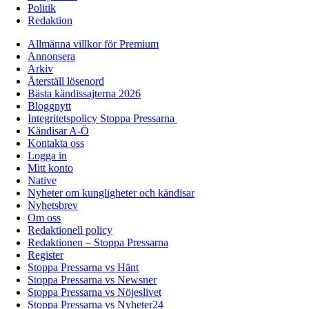
Politik
Redaktion
Allmänna villkor för Premium
Annonsera
Arkiv
Återställ lösenord
Bästa kändissajterna 2026
Bloggnytt
Integritetspolicy Stoppa Pressarna
Kändisar A-Ö
Kontakta oss
Logga in
Mitt konto
Native
Nyheter om kungligheter och kändisar
Nyhetsbrev
Om oss
Redaktionell policy
Redaktionen – Stoppa Pressarna
Register
Stoppa Pressarna vs Hänt
Stoppa Pressarna vs Newsner
Stoppa Pressarna vs Nöjeslivet
Stoppa Pressarna vs Nyheter24