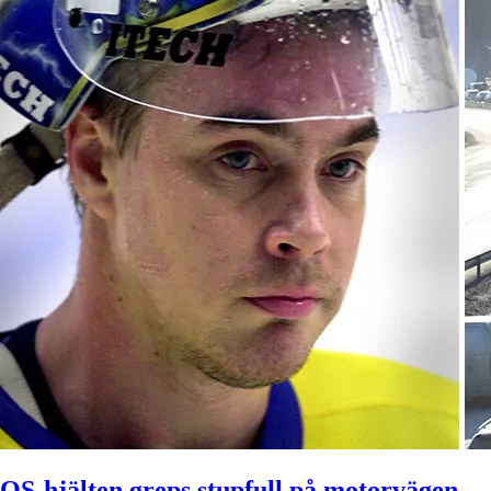
OS-hjälten greps stupfull på motorvägen