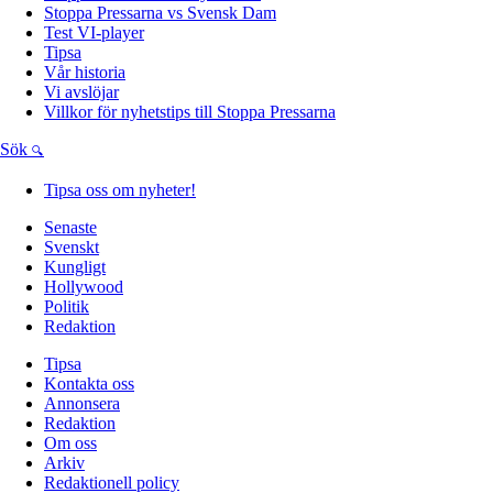
Stoppa Pressarna vs Svensk Dam
Test VI-player
Tipsa
Vår historia
Vi avslöjar
Villkor för nyhetstips till Stoppa Pressarna
Sök
Tipsa oss om nyheter!
Senaste
Svenskt
Kungligt
Hollywood
Politik
Redaktion
Tipsa
Kontakta oss
Annonsera
Redaktion
Om oss
Arkiv
Redaktionell policy