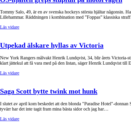
Tommy Salo, 49, är en av svenska hockeys största hjältar någonsin. H
Lillehammar. Räddningen i kombination med ”Foppas” klassiska straff le
Läs vidare
Utpekad älskare hyllas av Victoria
New York Rangers målvakt Henrik Lundqvist, 34, blir årets Victoria-stip
klart jättekul att få vara med på den listan, säger Henrik Lundqvist til
Läs vidare
Saga Scott bytte twink mot hunk
I slutet av april kom beskedet att den blonda "Paradise Hotel"-donnan S
tyvärr har det inte tagit fram mina bästa sidor och jag har…
Läs vidare