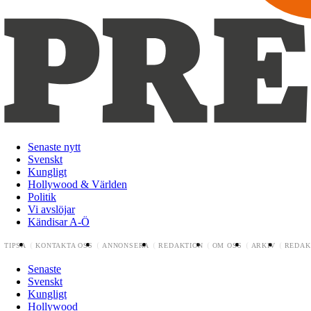
Senaste nytt
Svenskt
Kungligt
Hollywood & Världen
Politik
Vi avslöjar
Kändisar A-Ö
TIPSA
KONTAKTA OSS
ANNONSERA
REDAKTION
OM OSS
ARKIV
REDAK
Senaste
Svenskt
Kungligt
Hollywood