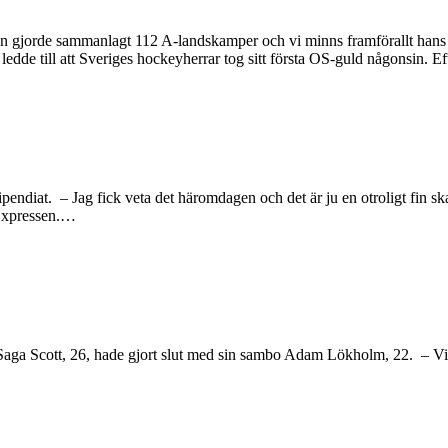
an gjorde sammanlagt 112 A-landskamper och vi minns framförallt hans
dde till att Sveriges hockeyherrar tog sitt första OS-guld någonsin. E
endiat. – Jag fick veta det häromdagen och det är ju en otroligt fin ska
l Expressen.…
aga Scott, 26, hade gjort slut med sin sambo Adam Lökholm, 22. – Vi är 