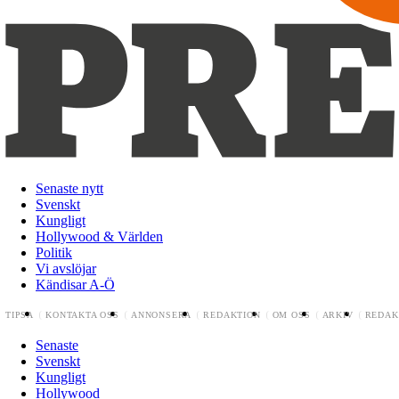
Senaste nytt
Svenskt
Kungligt
Hollywood & Världen
Politik
Vi avslöjar
Kändisar A-Ö
TIPSA
KONTAKTA OSS
ANNONSERA
REDAKTION
OM OSS
ARKIV
REDAK
Senaste
Svenskt
Kungligt
Hollywood