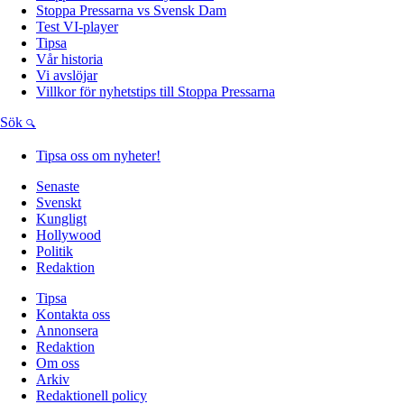
Stoppa Pressarna vs Svensk Dam
Test VI-player
Tipsa
Vår historia
Vi avslöjar
Villkor för nyhetstips till Stoppa Pressarna
Sök
Tipsa oss om nyheter!
Senaste
Svenskt
Kungligt
Hollywood
Politik
Redaktion
Tipsa
Kontakta oss
Annonsera
Redaktion
Om oss
Arkiv
Redaktionell policy