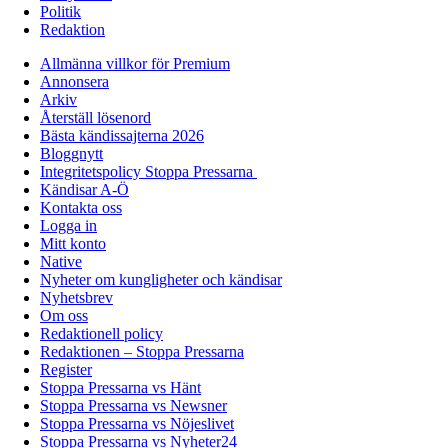
Politik
Redaktion
Allmänna villkor för Premium
Annonsera
Arkiv
Återställ lösenord
Bästa kändissajterna 2026
Bloggnytt
Integritetspolicy Stoppa Pressarna
Kändisar A-Ö
Kontakta oss
Logga in
Mitt konto
Native
Nyheter om kungligheter och kändisar
Nyhetsbrev
Om oss
Redaktionell policy
Redaktionen – Stoppa Pressarna
Register
Stoppa Pressarna vs Hänt
Stoppa Pressarna vs Newsner
Stoppa Pressarna vs Nöjeslivet
Stoppa Pressarna vs Nyheter24