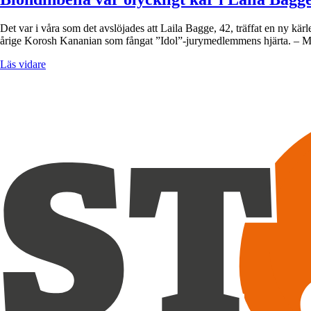
Det var i våra som det avslöjades att Laila Bagge, 42, träffat en ny kär
årige Korosh Kananian som fångat ”Idol”-jurymedlemmens hjärta. – 
Läs vidare