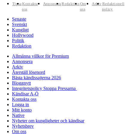
Tipsa
Kontakta
Annonsera
Redaktion
Om
Arkiv
Redaktionell
oss
oss
policy
Senaste
Svenskt
Kungligt
Hollywood
Politik
Redaktion
Allmänna villkor för Premium
Annonsera
Arkiv
Återställ lösenord
Bästa kändissajterna 2026
Bloggnytt
Integritetspolicy Stoppa Pressarna
Kändisar A-Ö
Kontakta oss
Logga in
Mitt konto
Native
Nyheter om kungligheter och kändisar
Nyhetsbrev
Om oss