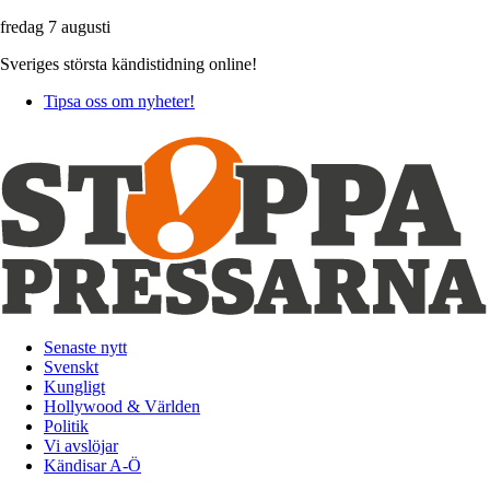
fredag 7 augusti
Sveriges största kändistidning online!
Tipsa oss om nyheter!
Senaste nytt
Svenskt
Kungligt
Hollywood & Världen
Politik
Vi avslöjar
Kändisar A-Ö