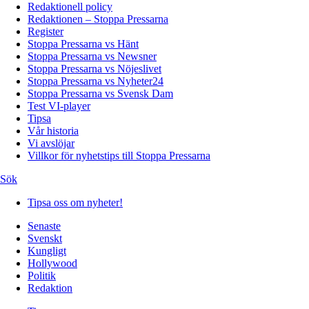
Redaktionell policy
Redaktionen – Stoppa Pressarna
Register
Stoppa Pressarna vs Hänt
Stoppa Pressarna vs Newsner
Stoppa Pressarna vs Nöjeslivet
Stoppa Pressarna vs Nyheter24
Stoppa Pressarna vs Svensk Dam
Test VI-player
Tipsa
Vår historia
Vi avslöjar
Villkor för nyhetstips till Stoppa Pressarna
Sök
Tipsa oss om nyheter!
Senaste
Svenskt
Kungligt
Hollywood
Politik
Redaktion