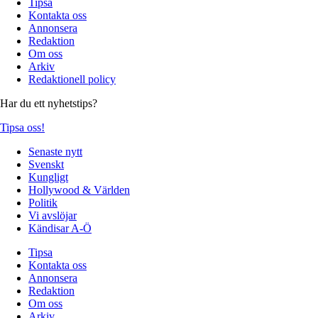
Tipsa
Kontakta oss
Annonsera
Redaktion
Om oss
Arkiv
Redaktionell policy
Har du ett nyhetstips?
Tipsa oss!
Senaste nytt
Svenskt
Kungligt
Hollywood & Världen
Politik
Vi avslöjar
Kändisar A-Ö
Tipsa
Kontakta oss
Annonsera
Redaktion
Om oss
Arkiv