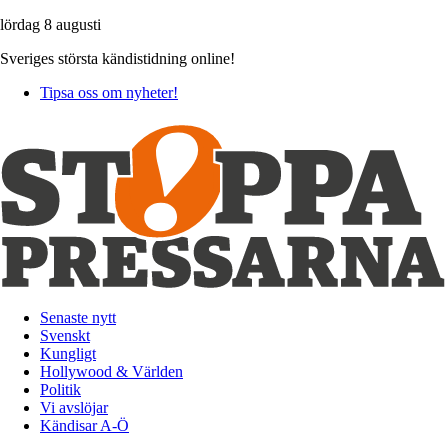
lördag 8 augusti
Sveriges största kändistidning online!
Tipsa oss om nyheter!
Senaste nytt
Svenskt
Kungligt
Hollywood & Världen
Politik
Vi avslöjar
Kändisar A-Ö