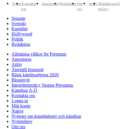
Tipsa
Kontakta
Annonsera
Redaktion
Om
Arkiv
Redaktionell
oss
oss
policy
Senaste
Svenskt
Kungligt
Hollywood
Politik
Redaktion
Allmänna villkor för Premium
Annonsera
Arkiv
Återställ lösenord
Bästa kändissajterna 2026
Bloggnytt
Integritetspolicy Stoppa Pressarna
Kändisar A-Ö
Kontakta oss
Logga in
Mitt konto
Native
Nyheter om kungligheter och kändisar
Nyhetsbrev
Om oss