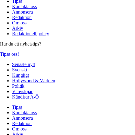
Tipsa
Kontakta oss
Annonsera
Redaktion
Om oss
Arkiv
Redaktionell policy
Har du ett nyhetstips?
Tipsa oss!
Senaste nytt
Svenskt
Kungligt
Hollywood & Världen
Politik
Vi avslöjar
Kändisar A-Ö
Tipsa
Kontakta oss
Annonsera
Redaktion
Om oss
Arkiv