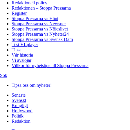
Redaktionell policy
Redaktionen – Stoppa Pressarna
Register
Stoppa Pressarna vs Hänt
Stoppa Pressarna vs Newsner
Stoppa Pressarna vs Nöjeslivet
Stoppa Pressarna vs Nyheter24
Stoppa Pressarna vs Svensk Dam
Test VI-player
Tipsa
Vår historia
Vi avslöjar
Villkor för nyhetstips till Stoppa Pressarna
Sök
Tipsa oss om nyheter!
Senaste
Svenskt
Kungligt
Hollywood
Politik
Redaktion