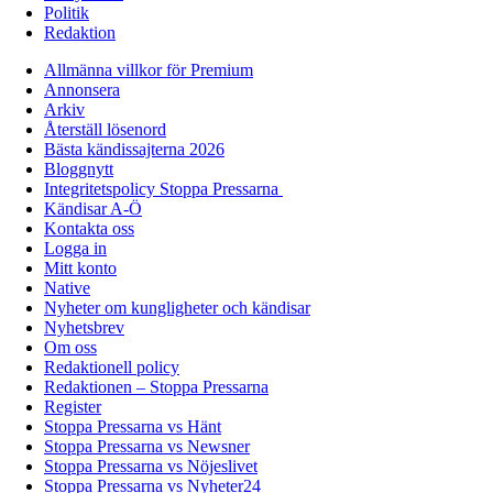
Politik
Redaktion
Allmänna villkor för Premium
Annonsera
Arkiv
Återställ lösenord
Bästa kändissajterna 2026
Bloggnytt
Integritetspolicy Stoppa Pressarna
Kändisar A-Ö
Kontakta oss
Logga in
Mitt konto
Native
Nyheter om kungligheter och kändisar
Nyhetsbrev
Om oss
Redaktionell policy
Redaktionen – Stoppa Pressarna
Register
Stoppa Pressarna vs Hänt
Stoppa Pressarna vs Newsner
Stoppa Pressarna vs Nöjeslivet
Stoppa Pressarna vs Nyheter24