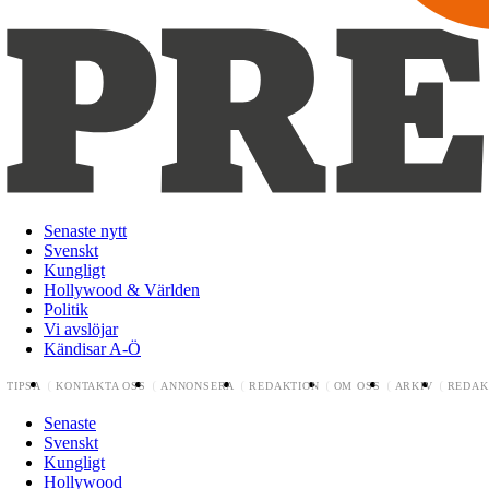
Senaste nytt
Svenskt
Kungligt
Hollywood & Världen
Politik
Vi avslöjar
Kändisar A-Ö
TIPSA
KONTAKTA OSS
ANNONSERA
REDAKTION
OM OSS
ARKIV
REDAK
Senaste
Svenskt
Kungligt
Hollywood