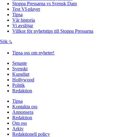
Stoppa Pressarna vs Svensk Dam
Test VI-player
Tipsa
Vår historia
Vi avslöjar
Villkor för nyhetstips till Stoppa Pressarna
Sök
Tipsa oss om nyheter!
Senaste
Svenskt
Kungligt
Hollywood
Politik
Redaktion
Tipsa
Kontakta oss
Annonsera
Redaktion
Om oss
Arkiv
Redaktionell policy