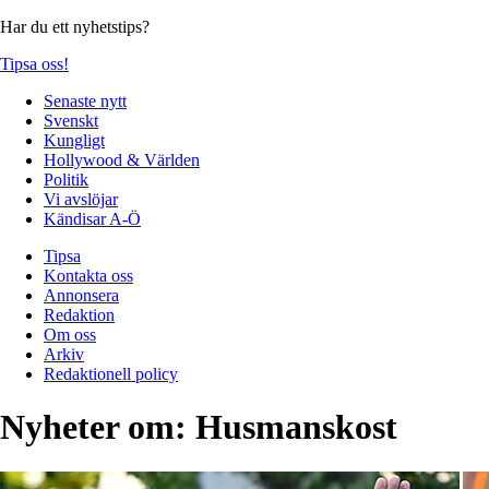
Har du ett nyhetstips?
Tipsa oss!
Senaste nytt
Svenskt
Kungligt
Hollywood & Världen
Politik
Vi avslöjar
Kändisar A-Ö
Tipsa
Kontakta oss
Annonsera
Redaktion
Om oss
Arkiv
Redaktionell policy
Nyheter om:
Husmanskost