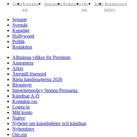
Tipsa
Kontakta
Annonsera
Redaktion
Om
Arkiv
Redaktionell
oss
oss
policy
Senaste
Svenskt
Kungligt
Hollywood
Politik
Redaktion
Allmänna villkor för Premium
Annonsera
Arkiv
Återställ lösenord
Bästa kändissajterna 2026
Bloggnytt
Integritetspolicy Stoppa Pressarna
Kändisar A-Ö
Kontakta oss
Logga in
Mitt konto
Native
Nyheter om kungligheter och kändisar
Nyhetsbrev
Om oss