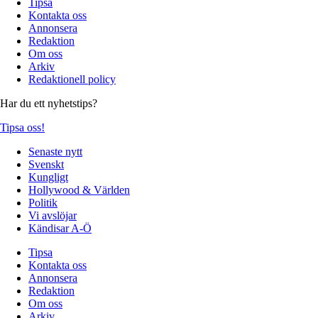
Tipsa
Kontakta oss
Annonsera
Redaktion
Om oss
Arkiv
Redaktionell policy
Har du ett nyhetstips?
Tipsa oss!
Senaste nytt
Svenskt
Kungligt
Hollywood & Världen
Politik
Vi avslöjar
Kändisar A-Ö
Tipsa
Kontakta oss
Annonsera
Redaktion
Om oss
Arkiv