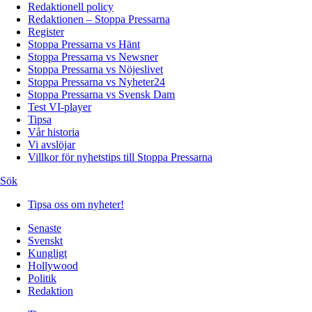
Redaktionell policy
Redaktionen – Stoppa Pressarna
Register
Stoppa Pressarna vs Hänt
Stoppa Pressarna vs Newsner
Stoppa Pressarna vs Nöjeslivet
Stoppa Pressarna vs Nyheter24
Stoppa Pressarna vs Svensk Dam
Test VI-player
Tipsa
Vår historia
Vi avslöjar
Villkor för nyhetstips till Stoppa Pressarna
Sök
Tipsa oss om nyheter!
Senaste
Svenskt
Kungligt
Hollywood
Politik
Redaktion