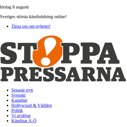
lördag 8 augusti
Sveriges största kändistidning online!
Tipsa oss om nyheter!
Senaste nytt
Svenskt
Kungligt
Hollywood & Världen
Politik
Vi avslöjar
Kändisar A-Ö