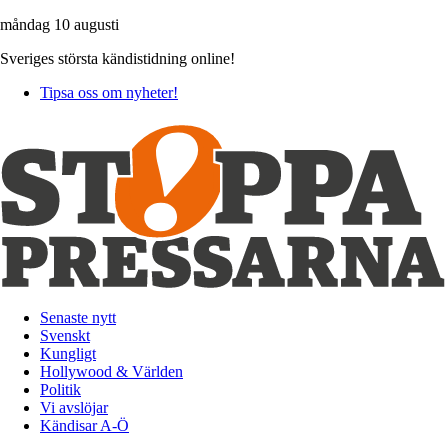
måndag 10 augusti
Sveriges största kändistidning online!
Tipsa oss om nyheter!
Senaste nytt
Svenskt
Kungligt
Hollywood & Världen
Politik
Vi avslöjar
Kändisar A-Ö