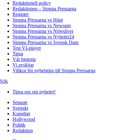
Redaktionell policy
Redaktionen – Stoppa Pressarna
Register
Stoppa Pressarna vs Hänt
Stoppa Pressarna vs Newsner
Stoppa Pressarna vs Nöjeslivet
Stoppa Pressarna vs Nyheter24
Stoppa Pressarna vs Svensk Dam
Test VI-player
Tipsa
Vår historia
Vi avslöjar
Villkor för nyhetstips till Stoppa Pressarna
Sök
Tipsa oss om nyheter!
Senaste
Svenskt
Kungligt
Hollywood
Politik
Redaktion