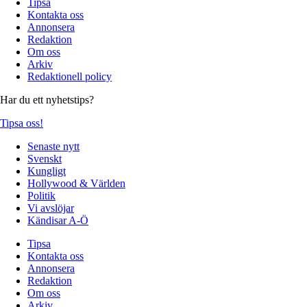
Tipsa
Kontakta oss
Annonsera
Redaktion
Om oss
Arkiv
Redaktionell policy
Har du ett nyhetstips?
Tipsa oss!
Senaste nytt
Svenskt
Kungligt
Hollywood & Världen
Politik
Vi avslöjar
Kändisar A-Ö
Tipsa
Kontakta oss
Annonsera
Redaktion
Om oss
Arkiv