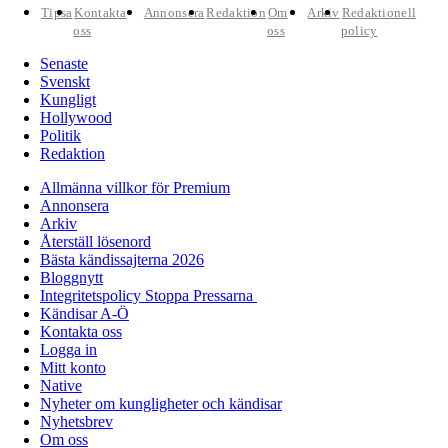
Tipsa
Kontakta
Annonsera
Redaktion
Om
Arkiv
Redaktionell
oss
oss
policy
Senaste
Svenskt
Kungligt
Hollywood
Politik
Redaktion
Allmänna villkor för Premium
Annonsera
Arkiv
Återställ lösenord
Bästa kändissajterna 2026
Bloggnytt
Integritetspolicy Stoppa Pressarna
Kändisar A-Ö
Kontakta oss
Logga in
Mitt konto
Native
Nyheter om kungligheter och kändisar
Nyhetsbrev
Om oss