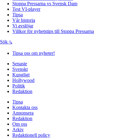
Stoppa Pressarna vs Svensk Dam
Test VI-player
Tipsa
Vår historia
Vi avslöjar
Villkor för nyhetstips till Stoppa Pressarna
Sök
Tipsa oss om nyheter!
Senaste
Svenskt
Kungligt
Hollywood
Politik
Redaktion
Tipsa
Kontakta oss
Annonsera
Redaktion
Om oss
Arkiv
Redaktionell policy