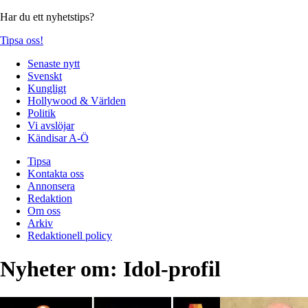
Har du ett nyhetstips?
Tipsa oss!
Senaste nytt
Svenskt
Kungligt
Hollywood & Världen
Politik
Vi avslöjar
Kändisar A-Ö
Tipsa
Kontakta oss
Annonsera
Redaktion
Om oss
Arkiv
Redaktionell policy
Nyheter om:
Idol-profil