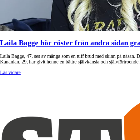
Laila Bagge hör röster från andra sidan gr
Laila Bagge, 47, ses av många som en tuff brud med skinn på näsan. D
Kananian, 29, har givit henne en bättre självkänsla och självförtroen
Läs vidare