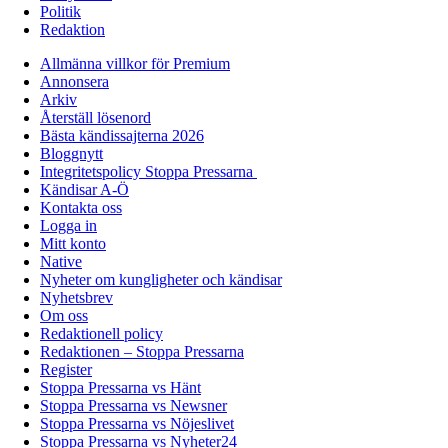
Politik
Redaktion
Allmänna villkor för Premium
Annonsera
Arkiv
Återställ lösenord
Bästa kändissajterna 2026
Bloggnytt
Integritetspolicy Stoppa Pressarna
Kändisar A-Ö
Kontakta oss
Logga in
Mitt konto
Native
Nyheter om kungligheter och kändisar
Nyhetsbrev
Om oss
Redaktionell policy
Redaktionen – Stoppa Pressarna
Register
Stoppa Pressarna vs Hänt
Stoppa Pressarna vs Newsner
Stoppa Pressarna vs Nöjeslivet
Stoppa Pressarna vs Nyheter24