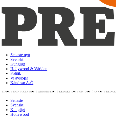
Senaste nytt
Svenskt
Kungligt
Hollywood & Världen
Politik
Vi avslöjar
Kändisar A-Ö
TIPSA
KONTAKTA OSS
ANNONSERA
REDAKTION
OM OSS
ARKIV
REDAK
Senaste
Svenskt
Kungligt
Hollywood