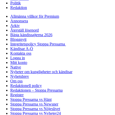
Politik
Redaktion
Allmänna villkor för Premium
Annonsera
Arkiv
Återställ lösenord
Bästa kändissajterna 2026
Bloggnytt
Integritetspolicy Stoppa Pressarna
Kändisar A-Ö
Kontakta oss
Logga in
Mitt konto
Native
Nyheter om kungligheter och kändisar
Nyhetsbrev
Om oss
Redaktionell policy
Redaktionen – Stoppa Pressarna
Register
Stoppa Pressarna vs Hänt
Stoppa Pressarna vs Newsner
Stoppa Pressarna vs Nöjeslivet
Stoppa Pressarna vs Nyheter24