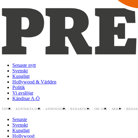
Senaste nytt
Svenskt
Kungligt
Hollywood & Världen
Politik
Vi avslöjar
Kändisar A-Ö
TIPSA
KONTAKTA OSS
ANNONSERA
REDAKTION
OM OSS
ARKIV
REDAK
Senaste
Svenskt
Kungligt
Hollywood