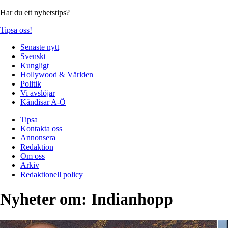
Har du ett nyhetstips?
Tipsa oss!
Senaste nytt
Svenskt
Kungligt
Hollywood & Världen
Politik
Vi avslöjar
Kändisar A-Ö
Tipsa
Kontakta oss
Annonsera
Redaktion
Om oss
Arkiv
Redaktionell policy
Nyheter om:
Indianhopp