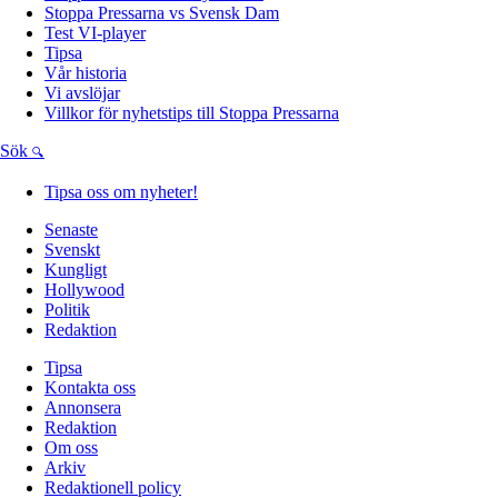
Stoppa Pressarna vs Svensk Dam
Test VI-player
Tipsa
Vår historia
Vi avslöjar
Villkor för nyhetstips till Stoppa Pressarna
Sök
Tipsa oss om nyheter!
Senaste
Svenskt
Kungligt
Hollywood
Politik
Redaktion
Tipsa
Kontakta oss
Annonsera
Redaktion
Om oss
Arkiv
Redaktionell policy