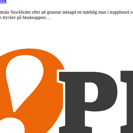
ntrala Stockholm efter att grannar iaktagit en märklig man i trapphuset oc
isen trycker på hissknappen…