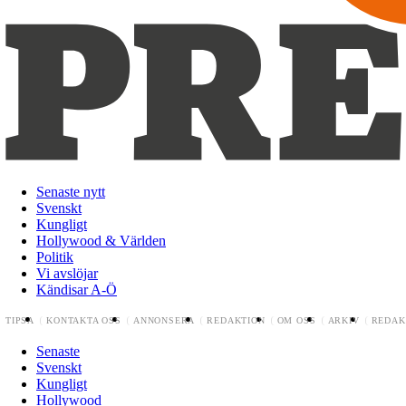
Senaste nytt
Svenskt
Kungligt
Hollywood & Världen
Politik
Vi avslöjar
Kändisar A-Ö
TIPSA
KONTAKTA OSS
ANNONSERA
REDAKTION
OM OSS
ARKIV
REDAK
Senaste
Svenskt
Kungligt
Hollywood