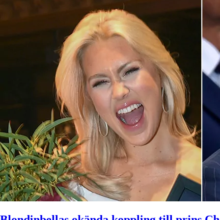
Blondinbellas okända koppling till prins Ch