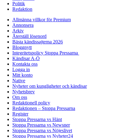
Politik
Redaktion
Allmänna villkor för Premium
Annonsera
Arkiv
Återställ lösenord
Bästa kändissajterna 2026
Bloggnytt
Integritetspolicy Stoppa Pressarna
Kändisar A-Ö
Kontakta oss
Logga in
Mitt konto
Native
Nyheter om kungligheter och kändisar
Nyhetsbrev
Om oss
Redaktionell policy
Redaktionen – Stoppa Pressarna
Register
Stoppa Pressarna vs Hänt
Stoppa Pressarna vs Newsner
Stoppa Pressarna vs Nöjeslivet
Stoppa Pressarna vs Nyheter24