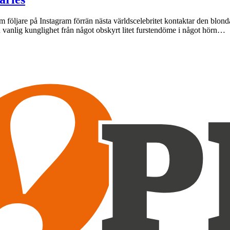
 följare på Instagram förrän nästa världscelebritet kontaktar den blon
n vanlig kunglighet från något obskyrt litet furstendöme i något hörn…