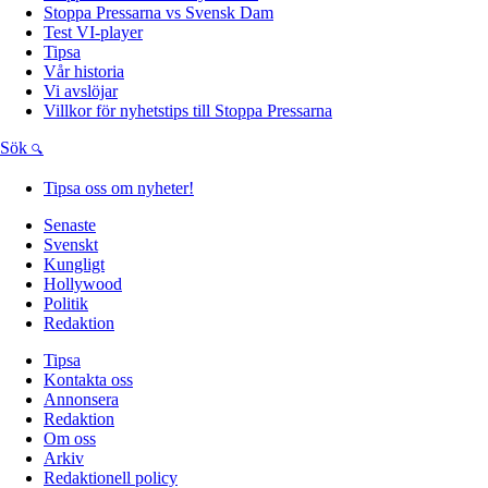
Stoppa Pressarna vs Svensk Dam
Test VI-player
Tipsa
Vår historia
Vi avslöjar
Villkor för nyhetstips till Stoppa Pressarna
Sök
Tipsa oss om nyheter!
Senaste
Svenskt
Kungligt
Hollywood
Politik
Redaktion
Tipsa
Kontakta oss
Annonsera
Redaktion
Om oss
Arkiv
Redaktionell policy