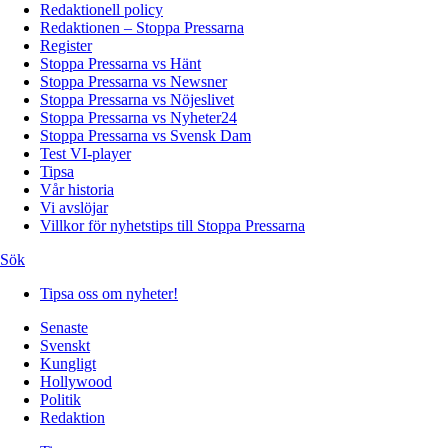
Redaktionell policy
Redaktionen – Stoppa Pressarna
Register
Stoppa Pressarna vs Hänt
Stoppa Pressarna vs Newsner
Stoppa Pressarna vs Nöjeslivet
Stoppa Pressarna vs Nyheter24
Stoppa Pressarna vs Svensk Dam
Test VI-player
Tipsa
Vår historia
Vi avslöjar
Villkor för nyhetstips till Stoppa Pressarna
Sök
Tipsa oss om nyheter!
Senaste
Svenskt
Kungligt
Hollywood
Politik
Redaktion