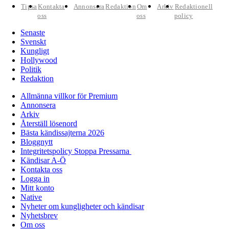
Tipsa
Kontakta
Annonsera
Redaktion
Om
Arkiv
Redaktionell
oss
oss
policy
Senaste
Svenskt
Kungligt
Hollywood
Politik
Redaktion
Allmänna villkor för Premium
Annonsera
Arkiv
Återställ lösenord
Bästa kändissajterna 2026
Bloggnytt
Integritetspolicy Stoppa Pressarna
Kändisar A-Ö
Kontakta oss
Logga in
Mitt konto
Native
Nyheter om kungligheter och kändisar
Nyhetsbrev
Om oss