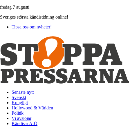
fredag 7 augusti
Sveriges största kändistidning online!
Tipsa oss om nyheter!
Senaste nytt
Svenskt
Kungligt
Hollywood & Världen
Politik
Vi avslöjar
Kändisar A-Ö