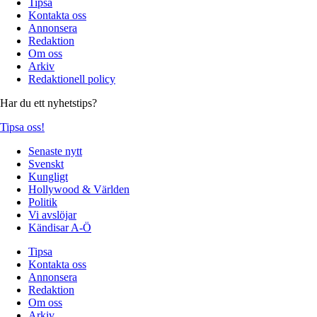
Tipsa
Kontakta oss
Annonsera
Redaktion
Om oss
Arkiv
Redaktionell policy
Har du ett nyhetstips?
Tipsa oss!
Senaste nytt
Svenskt
Kungligt
Hollywood & Världen
Politik
Vi avslöjar
Kändisar A-Ö
Tipsa
Kontakta oss
Annonsera
Redaktion
Om oss
Arkiv