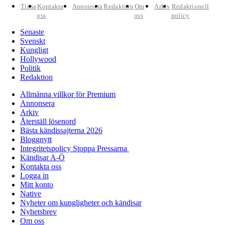
Tipsa
Kontakta
Annonsera
Redaktion
Om
Arkiv
Redaktionell
oss
oss
policy
Senaste
Svenskt
Kungligt
Hollywood
Politik
Redaktion
Allmänna villkor för Premium
Annonsera
Arkiv
Återställ lösenord
Bästa kändissajterna 2026
Bloggnytt
Integritetspolicy Stoppa Pressarna
Kändisar A-Ö
Kontakta oss
Logga in
Mitt konto
Native
Nyheter om kungligheter och kändisar
Nyhetsbrev
Om oss