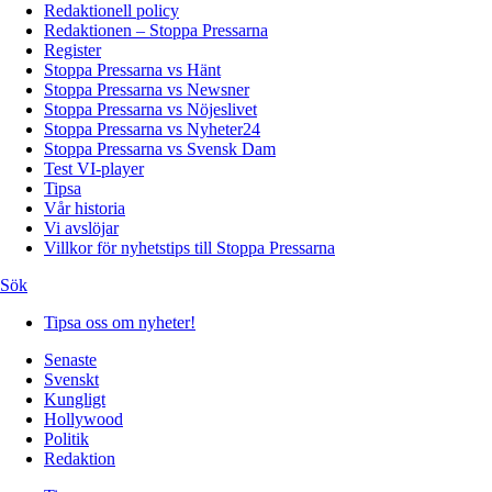
Redaktionell policy
Redaktionen – Stoppa Pressarna
Register
Stoppa Pressarna vs Hänt
Stoppa Pressarna vs Newsner
Stoppa Pressarna vs Nöjeslivet
Stoppa Pressarna vs Nyheter24
Stoppa Pressarna vs Svensk Dam
Test VI-player
Tipsa
Vår historia
Vi avslöjar
Villkor för nyhetstips till Stoppa Pressarna
Sök
Tipsa oss om nyheter!
Senaste
Svenskt
Kungligt
Hollywood
Politik
Redaktion