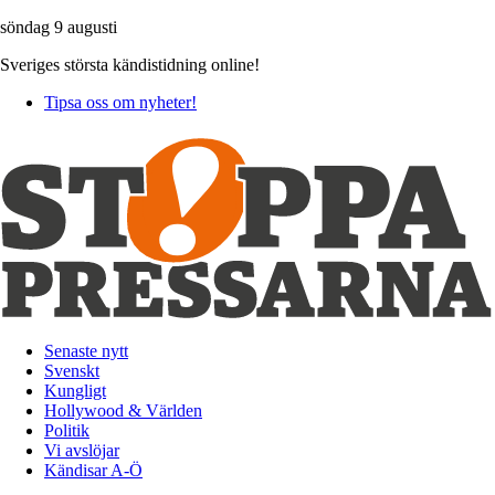
söndag 9 augusti
Sveriges största kändistidning online!
Tipsa oss om nyheter!
Senaste nytt
Svenskt
Kungligt
Hollywood & Världen
Politik
Vi avslöjar
Kändisar A-Ö