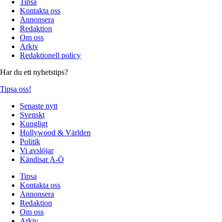
Tipsa
Kontakta oss
Annonsera
Redaktion
Om oss
Arkiv
Redaktionell policy
Har du ett nyhetstips?
Tipsa oss!
Senaste nytt
Svenskt
Kungligt
Hollywood & Världen
Politik
Vi avslöjar
Kändisar A-Ö
Tipsa
Kontakta oss
Annonsera
Redaktion
Om oss
Arkiv