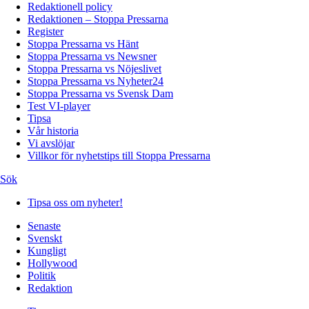
Redaktionell policy
Redaktionen – Stoppa Pressarna
Register
Stoppa Pressarna vs Hänt
Stoppa Pressarna vs Newsner
Stoppa Pressarna vs Nöjeslivet
Stoppa Pressarna vs Nyheter24
Stoppa Pressarna vs Svensk Dam
Test VI-player
Tipsa
Vår historia
Vi avslöjar
Villkor för nyhetstips till Stoppa Pressarna
Sök
Tipsa oss om nyheter!
Senaste
Svenskt
Kungligt
Hollywood
Politik
Redaktion