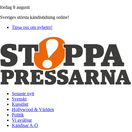
lördag 8 augusti
Sveriges största kändistidning online!
Tipsa oss om nyheter!
Senaste nytt
Svenskt
Kungligt
Hollywood & Världen
Politik
Vi avslöjar
Kändisar A-Ö