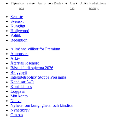
Tipsa
Kontakta
Annonsera
Redaktion
Om
Arkiv
Redaktionell
oss
oss
policy
Senaste
Svenskt
Kungligt
Hollywood
Politik
Redaktion
Allmänna villkor för Premium
Annonsera
Arkiv
Återställ lösenord
Bästa kändissajterna 2026
Bloggnytt
Integritetspolicy Stoppa Pressarna
Kändisar A-Ö
Kontakta oss
Logga in
Mitt konto
Native
Nyheter om kungligheter och kändisar
Nyhetsbrev
Om oss