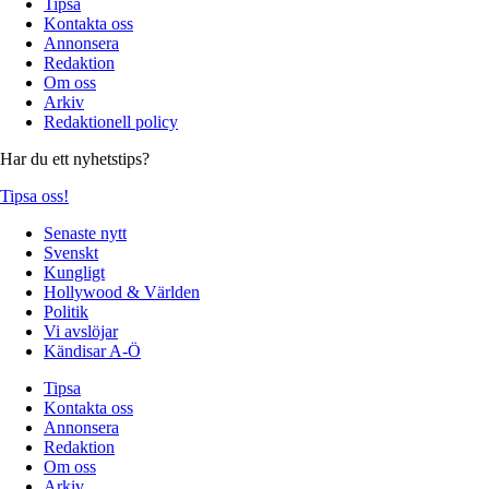
Tipsa
Kontakta oss
Annonsera
Redaktion
Om oss
Arkiv
Redaktionell policy
Har du ett nyhetstips?
Tipsa oss!
Senaste nytt
Svenskt
Kungligt
Hollywood & Världen
Politik
Vi avslöjar
Kändisar A-Ö
Tipsa
Kontakta oss
Annonsera
Redaktion
Om oss
Arkiv