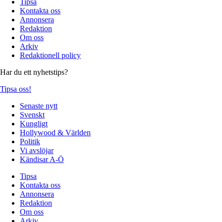
Tipsa
Kontakta oss
Annonsera
Redaktion
Om oss
Arkiv
Redaktionell policy
Har du ett nyhetstips?
Tipsa oss!
Senaste nytt
Svenskt
Kungligt
Hollywood & Världen
Politik
Vi avslöjar
Kändisar A-Ö
Tipsa
Kontakta oss
Annonsera
Redaktion
Om oss
Arkiv