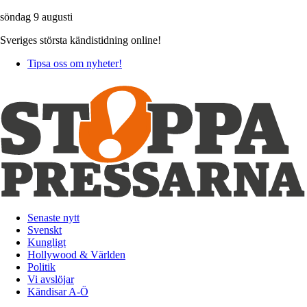
söndag 9 augusti
Sveriges största kändistidning online!
Tipsa oss om nyheter!
Senaste nytt
Svenskt
Kungligt
Hollywood & Världen
Politik
Vi avslöjar
Kändisar A-Ö