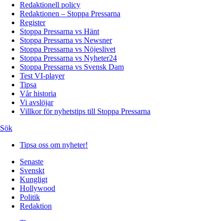
Redaktionell policy
Redaktionen – Stoppa Pressarna
Register
Stoppa Pressarna vs Hänt
Stoppa Pressarna vs Newsner
Stoppa Pressarna vs Nöjeslivet
Stoppa Pressarna vs Nyheter24
Stoppa Pressarna vs Svensk Dam
Test VI-player
Tipsa
Vår historia
Vi avslöjar
Villkor för nyhetstips till Stoppa Pressarna
Sök
Tipsa oss om nyheter!
Senaste
Svenskt
Kungligt
Hollywood
Politik
Redaktion