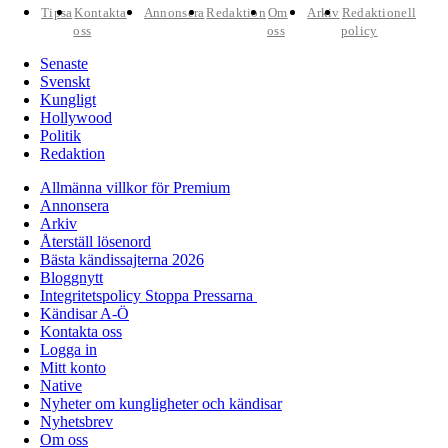
Tipsa
Kontakta
Annonsera
Redaktion
Om
Arkiv
Redaktionell
oss
oss
policy
Senaste
Svenskt
Kungligt
Hollywood
Politik
Redaktion
Allmänna villkor för Premium
Annonsera
Arkiv
Återställ lösenord
Bästa kändissajterna 2026
Bloggnytt
Integritetspolicy Stoppa Pressarna
Kändisar A-Ö
Kontakta oss
Logga in
Mitt konto
Native
Nyheter om kungligheter och kändisar
Nyhetsbrev
Om oss