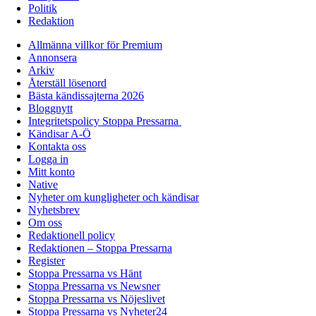
Politik
Redaktion
Allmänna villkor för Premium
Annonsera
Arkiv
Återställ lösenord
Bästa kändissajterna 2026
Bloggnytt
Integritetspolicy Stoppa Pressarna
Kändisar A-Ö
Kontakta oss
Logga in
Mitt konto
Native
Nyheter om kungligheter och kändisar
Nyhetsbrev
Om oss
Redaktionell policy
Redaktionen – Stoppa Pressarna
Register
Stoppa Pressarna vs Hänt
Stoppa Pressarna vs Newsner
Stoppa Pressarna vs Nöjeslivet
Stoppa Pressarna vs Nyheter24