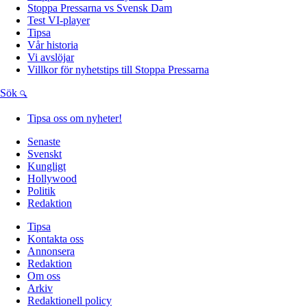
Stoppa Pressarna vs Svensk Dam
Test VI-player
Tipsa
Vår historia
Vi avslöjar
Villkor för nyhetstips till Stoppa Pressarna
Sök
Tipsa oss om nyheter!
Senaste
Svenskt
Kungligt
Hollywood
Politik
Redaktion
Tipsa
Kontakta oss
Annonsera
Redaktion
Om oss
Arkiv
Redaktionell policy