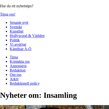
Har du ett nyhetstips?
Tipsa oss!
Senaste nytt
Svenskt
Kungligt
Hollywood & Världen
Politik
Vi avslöjar
Kändisar A-Ö
Tipsa
Kontakta oss
Annonsera
Redaktion
Om oss
Arkiv
Redaktionell policy
Nyheter om:
Insamling