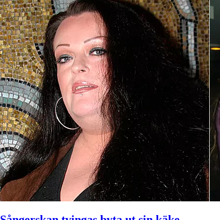
Sångerskan tvingas byta ut sin käke