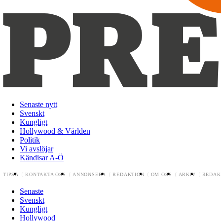
Senaste nytt
Svenskt
Kungligt
Hollywood & Världen
Politik
Vi avslöjar
Kändisar A-Ö
TIPSA
KONTAKTA OSS
ANNONSERA
REDAKTION
OM OSS
ARKIV
REDAK
Senaste
Svenskt
Kungligt
Hollywood