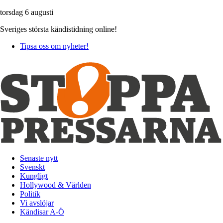
torsdag 6 augusti
Sveriges största kändistidning online!
Tipsa oss om nyheter!
Senaste nytt
Svenskt
Kungligt
Hollywood & Världen
Politik
Vi avslöjar
Kändisar A-Ö