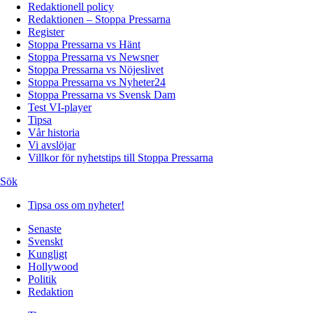
Redaktionell policy
Redaktionen – Stoppa Pressarna
Register
Stoppa Pressarna vs Hänt
Stoppa Pressarna vs Newsner
Stoppa Pressarna vs Nöjeslivet
Stoppa Pressarna vs Nyheter24
Stoppa Pressarna vs Svensk Dam
Test VI-player
Tipsa
Vår historia
Vi avslöjar
Villkor för nyhetstips till Stoppa Pressarna
Sök
Tipsa oss om nyheter!
Senaste
Svenskt
Kungligt
Hollywood
Politik
Redaktion