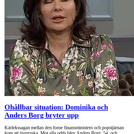
Ohållbar situation: Dominika och
Anders Borg bryter upp
Kärlekssagan mellan den forne finansministern och popstjärnan
kom att överraska. Mot alla odds blev Anders Borg, 54, och