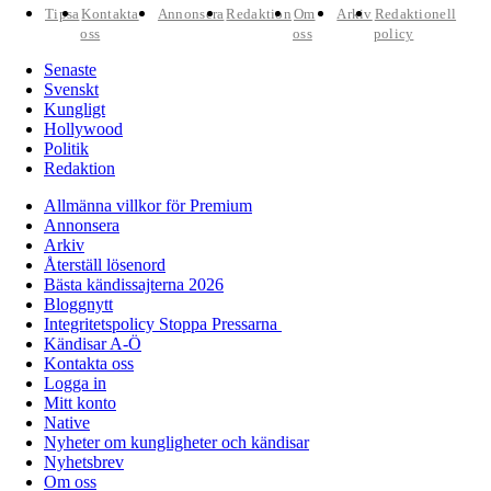
Tipsa
Kontakta
Annonsera
Redaktion
Om
Arkiv
Redaktionell
oss
oss
policy
Senaste
Svenskt
Kungligt
Hollywood
Politik
Redaktion
Allmänna villkor för Premium
Annonsera
Arkiv
Återställ lösenord
Bästa kändissajterna 2026
Bloggnytt
Integritetspolicy Stoppa Pressarna
Kändisar A-Ö
Kontakta oss
Logga in
Mitt konto
Native
Nyheter om kungligheter och kändisar
Nyhetsbrev
Om oss