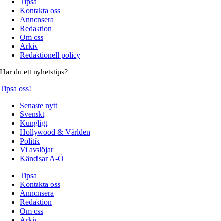
Tipsa
Kontakta oss
Annonsera
Redaktion
Om oss
Arkiv
Redaktionell policy
Har du ett nyhetstips?
Tipsa oss!
Senaste nytt
Svenskt
Kungligt
Hollywood & Världen
Politik
Vi avslöjar
Kändisar A-Ö
Tipsa
Kontakta oss
Annonsera
Redaktion
Om oss
Arkiv