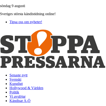
söndag 9 augusti
Sveriges största kändistidning online!
Tipsa oss om nyheter!
Senaste nytt
Svenskt
Kungligt
Hollywood & Världen
Politik
Vi avslöjar
Kändisar A-Ö