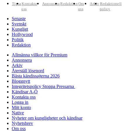
Tipsa
Kontakta
Annonsera
Redaktion
Om
Arkiv
Redaktionell
oss
oss
policy
Senaste
Svenskt
Kungligt
Hollywood
Politik
Redaktion
Allmänna villkor för Premium
Annonsera
Arkiv
Återställ lösenord
Bästa kändissajterna 2026
Bloggnytt
Integritetspolicy Stoppa Pressarna
Kändisar A-Ö
Kontakta oss
Logga in
Mitt konto
Native
Nyheter om kungligheter och kändisar
Nyhetsbrev
Om oss