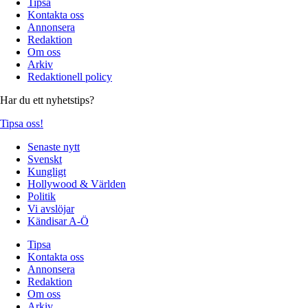
Tipsa
Kontakta oss
Annonsera
Redaktion
Om oss
Arkiv
Redaktionell policy
Har du ett nyhetstips?
Tipsa oss!
Senaste nytt
Svenskt
Kungligt
Hollywood & Världen
Politik
Vi avslöjar
Kändisar A-Ö
Tipsa
Kontakta oss
Annonsera
Redaktion
Om oss
Arkiv