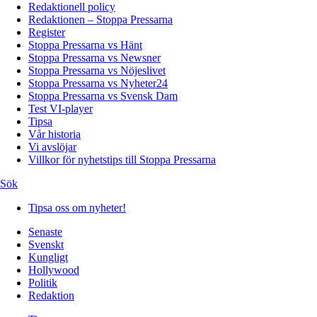
Redaktionell policy
Redaktionen – Stoppa Pressarna
Register
Stoppa Pressarna vs Hänt
Stoppa Pressarna vs Newsner
Stoppa Pressarna vs Nöjeslivet
Stoppa Pressarna vs Nyheter24
Stoppa Pressarna vs Svensk Dam
Test VI-player
Tipsa
Vår historia
Vi avslöjar
Villkor för nyhetstips till Stoppa Pressarna
Sök
Tipsa oss om nyheter!
Senaste
Svenskt
Kungligt
Hollywood
Politik
Redaktion