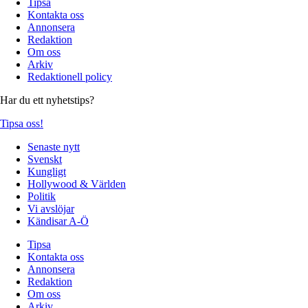
Tipsa
Kontakta oss
Annonsera
Redaktion
Om oss
Arkiv
Redaktionell policy
Har du ett nyhetstips?
Tipsa oss!
Senaste nytt
Svenskt
Kungligt
Hollywood & Världen
Politik
Vi avslöjar
Kändisar A-Ö
Tipsa
Kontakta oss
Annonsera
Redaktion
Om oss
Arkiv