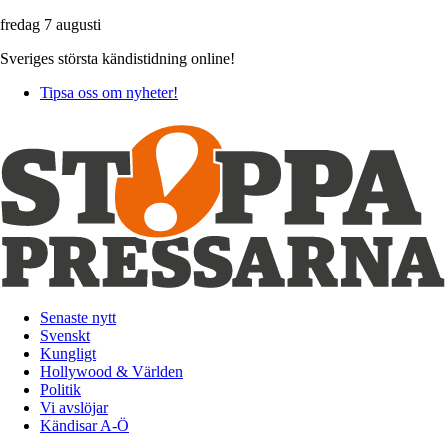
fredag 7 augusti
Sveriges största kändistidning online!
Tipsa oss om nyheter!
Senaste nytt
Svenskt
Kungligt
Hollywood & Världen
Politik
Vi avslöjar
Kändisar A-Ö