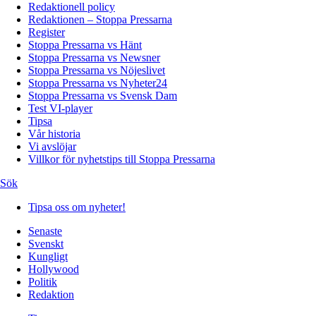
Redaktionell policy
Redaktionen – Stoppa Pressarna
Register
Stoppa Pressarna vs Hänt
Stoppa Pressarna vs Newsner
Stoppa Pressarna vs Nöjeslivet
Stoppa Pressarna vs Nyheter24
Stoppa Pressarna vs Svensk Dam
Test VI-player
Tipsa
Vår historia
Vi avslöjar
Villkor för nyhetstips till Stoppa Pressarna
Sök
Tipsa oss om nyheter!
Senaste
Svenskt
Kungligt
Hollywood
Politik
Redaktion