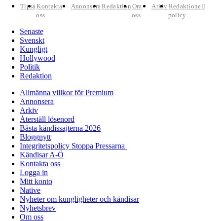
Tipsa
Kontakta
Annonsera
Redaktion
Om
Arkiv
Redaktionell
oss
oss
policy
Senaste
Svenskt
Kungligt
Hollywood
Politik
Redaktion
Allmänna villkor för Premium
Annonsera
Arkiv
Återställ lösenord
Bästa kändissajterna 2026
Bloggnytt
Integritetspolicy Stoppa Pressarna
Kändisar A-Ö
Kontakta oss
Logga in
Mitt konto
Native
Nyheter om kungligheter och kändisar
Nyhetsbrev
Om oss