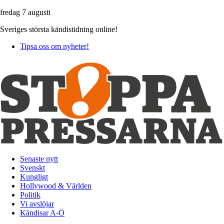
fredag 7 augusti
Sveriges största kändistidning online!
Tipsa oss om nyheter!
Senaste nytt
Svenskt
Kungligt
Hollywood & Världen
Politik
Vi avslöjar
Kändisar A-Ö