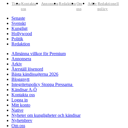
Tipsa
Kontakta
Annonsera
Redaktion
Om
Arkiv
Redaktionell
oss
oss
policy
Senaste
Svenskt
Kungligt
Hollywood
Politik
Redaktion
Allmänna villkor för Premium
Annonsera
Arkiv
Återställ lösenord
Bästa kändissajterna 2026
Bloggnytt
Integritetspolicy Stoppa Pressarna
Kändisar A-Ö
Kontakta oss
Logga in
Mitt konto
Native
Nyheter om kungligheter och kändisar
Nyhetsbrev
Om oss