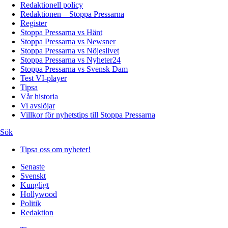
Redaktionell policy
Redaktionen – Stoppa Pressarna
Register
Stoppa Pressarna vs Hänt
Stoppa Pressarna vs Newsner
Stoppa Pressarna vs Nöjeslivet
Stoppa Pressarna vs Nyheter24
Stoppa Pressarna vs Svensk Dam
Test VI-player
Tipsa
Vår historia
Vi avslöjar
Villkor för nyhetstips till Stoppa Pressarna
Sök
Tipsa oss om nyheter!
Senaste
Svenskt
Kungligt
Hollywood
Politik
Redaktion