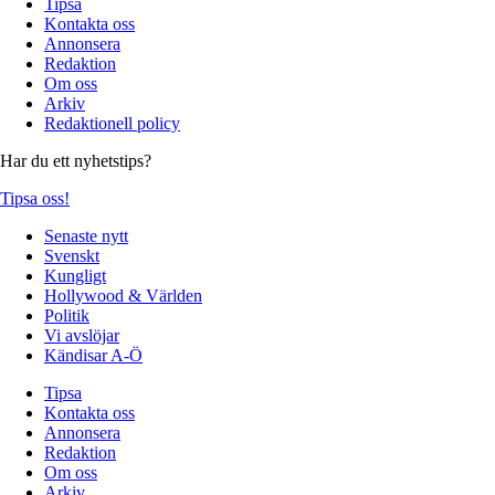
Tipsa
Kontakta oss
Annonsera
Redaktion
Om oss
Arkiv
Redaktionell policy
Har du ett nyhetstips?
Tipsa oss!
Senaste nytt
Svenskt
Kungligt
Hollywood & Världen
Politik
Vi avslöjar
Kändisar A-Ö
Tipsa
Kontakta oss
Annonsera
Redaktion
Om oss
Arkiv