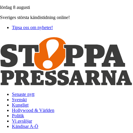
lördag 8 augusti
Sveriges största kändistidning online!
Tipsa oss om nyheter!
Senaste nytt
Svenskt
Kungligt
Hollywood & Världen
Politik
Vi avslöjar
Kändisar A-Ö