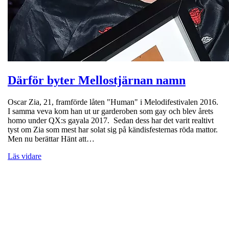
Därför byter Mellostjärnan namn
Oscar Zia, 21, framförde låten "Human" i Melodifestivalen 2016.
I samma veva kom han ut ur garderoben som gay och blev årets
homo under QX:s gayala 2017. Sedan dess har det varit realtivt
tyst om Zia som mest har solat sig på kändisfesternas röda mattor.
Men nu berättar Hänt att…
Läs vidare