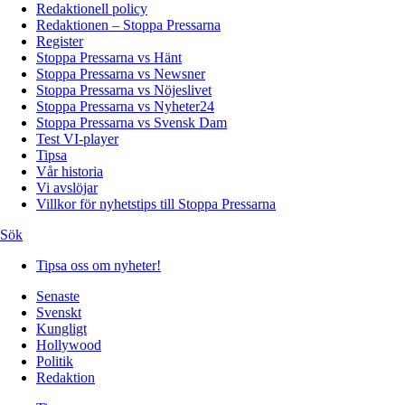
Redaktionell policy
Redaktionen – Stoppa Pressarna
Register
Stoppa Pressarna vs Hänt
Stoppa Pressarna vs Newsner
Stoppa Pressarna vs Nöjeslivet
Stoppa Pressarna vs Nyheter24
Stoppa Pressarna vs Svensk Dam
Test VI-player
Tipsa
Vår historia
Vi avslöjar
Villkor för nyhetstips till Stoppa Pressarna
Sök
Tipsa oss om nyheter!
Senaste
Svenskt
Kungligt
Hollywood
Politik
Redaktion