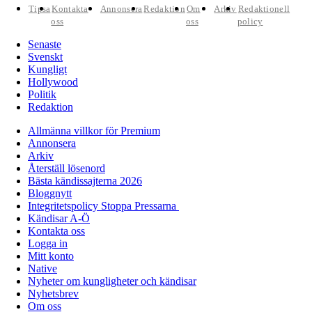
Tipsa
Kontakta
Annonsera
Redaktion
Om
Arkiv
Redaktionell
oss
oss
policy
Senaste
Svenskt
Kungligt
Hollywood
Politik
Redaktion
Allmänna villkor för Premium
Annonsera
Arkiv
Återställ lösenord
Bästa kändissajterna 2026
Bloggnytt
Integritetspolicy Stoppa Pressarna
Kändisar A-Ö
Kontakta oss
Logga in
Mitt konto
Native
Nyheter om kungligheter och kändisar
Nyhetsbrev
Om oss