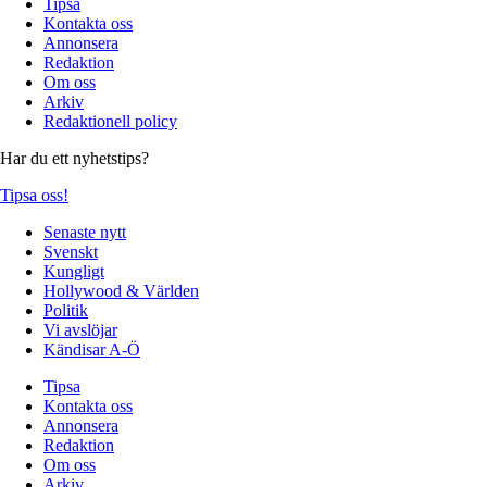
Tipsa
Kontakta oss
Annonsera
Redaktion
Om oss
Arkiv
Redaktionell policy
Har du ett nyhetstips?
Tipsa oss!
Senaste nytt
Svenskt
Kungligt
Hollywood & Världen
Politik
Vi avslöjar
Kändisar A-Ö
Tipsa
Kontakta oss
Annonsera
Redaktion
Om oss
Arkiv