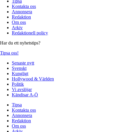
Tipsa
Kontakta oss
Annonsera
Redaktion
Om oss
Arkiv
Redaktionell policy
Har du ett nyhetstips?
Tipsa oss!
Senaste nytt
Svenskt
Kungligt
Hollywood & Världen
Politik
Vi avslöjar
Kändisar A-Ö
Tipsa
Kontakta oss
Annonsera
Redaktion
Om oss
Arkiv