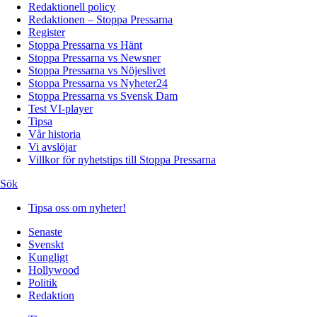
Redaktionell policy
Redaktionen – Stoppa Pressarna
Register
Stoppa Pressarna vs Hänt
Stoppa Pressarna vs Newsner
Stoppa Pressarna vs Nöjeslivet
Stoppa Pressarna vs Nyheter24
Stoppa Pressarna vs Svensk Dam
Test VI-player
Tipsa
Vår historia
Vi avslöjar
Villkor för nyhetstips till Stoppa Pressarna
Sök
Tipsa oss om nyheter!
Senaste
Svenskt
Kungligt
Hollywood
Politik
Redaktion