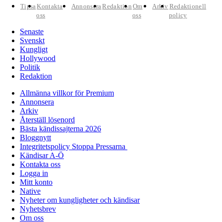
Tipsa
Kontakta
Annonsera
Redaktion
Om
Arkiv
Redaktionell
oss
oss
policy
Senaste
Svenskt
Kungligt
Hollywood
Politik
Redaktion
Allmänna villkor för Premium
Annonsera
Arkiv
Återställ lösenord
Bästa kändissajterna 2026
Bloggnytt
Integritetspolicy Stoppa Pressarna
Kändisar A-Ö
Kontakta oss
Logga in
Mitt konto
Native
Nyheter om kungligheter och kändisar
Nyhetsbrev
Om oss