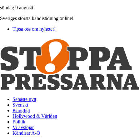
söndag 9 augusti
Sveriges största kändistidning online!
Tipsa oss om nyheter!
Senaste nytt
Svenskt
Kungligt
Hollywood & Världen
Politik
Vi avslöjar
Kändisar A-Ö