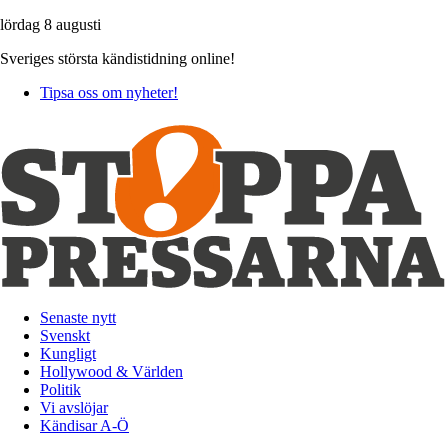
lördag 8 augusti
Sveriges största kändistidning online!
Tipsa oss om nyheter!
Senaste nytt
Svenskt
Kungligt
Hollywood & Världen
Politik
Vi avslöjar
Kändisar A-Ö