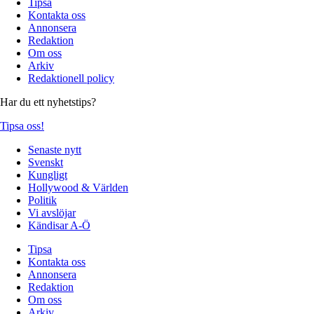
Tipsa
Kontakta oss
Annonsera
Redaktion
Om oss
Arkiv
Redaktionell policy
Har du ett nyhetstips?
Tipsa oss!
Senaste nytt
Svenskt
Kungligt
Hollywood & Världen
Politik
Vi avslöjar
Kändisar A-Ö
Tipsa
Kontakta oss
Annonsera
Redaktion
Om oss
Arkiv