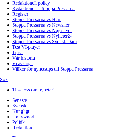
Redaktionell policy
Redaktionen – Stoppa Pressarna
Register
Stoppa Pressarna vs Hänt
Stoppa Pressarna vs Newsner
Stoppa Pressarna vs Nöjeslivet
Stoppa Pressarna vs Nyheter24
Stoppa Pressarna vs Svensk Dam
Test VI-player
Tipsa
Vår historia
Vi avslöjar
Villkor för nyhetstips till Stoppa Pressarna
Sök
Tipsa oss om nyheter!
Senaste
Svenskt
Kungligt
Hollywood
Politik
Redaktion