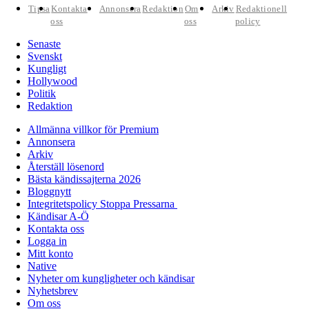
Tipsa
Kontakta
Annonsera
Redaktion
Om
Arkiv
Redaktionell
oss
oss
policy
Senaste
Svenskt
Kungligt
Hollywood
Politik
Redaktion
Allmänna villkor för Premium
Annonsera
Arkiv
Återställ lösenord
Bästa kändissajterna 2026
Bloggnytt
Integritetspolicy Stoppa Pressarna
Kändisar A-Ö
Kontakta oss
Logga in
Mitt konto
Native
Nyheter om kungligheter och kändisar
Nyhetsbrev
Om oss