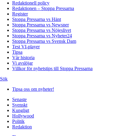
Redaktionell policy
Redaktionen – Stoppa Pressarna
Register
Stoppa Pressarna vs Hänt
Stoppa Pressarna vs Newsner
Stoppa Pressarna vs Nöjeslivet
Stoppa Pressarna vs Nyheter24
Stoppa Pressarna vs Svensk Dam
Test VI-player
Tipsa
Vår historia
Vi avslöjar
Villkor för nyhetstips till Stoppa Pressarna
Sök
Tipsa oss om nyheter!
Senaste
Svenskt
Kungligt
Hollywood
Politik
Redaktion