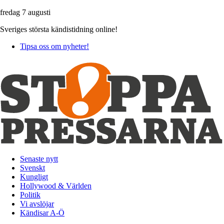
fredag 7 augusti
Sveriges största kändistidning online!
Tipsa oss om nyheter!
Senaste nytt
Svenskt
Kungligt
Hollywood & Världen
Politik
Vi avslöjar
Kändisar A-Ö