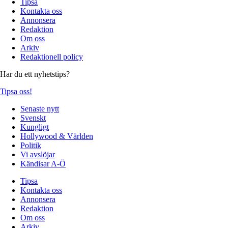
Tipsa
Kontakta oss
Annonsera
Redaktion
Om oss
Arkiv
Redaktionell policy
Har du ett nyhetstips?
Tipsa oss!
Senaste nytt
Svenskt
Kungligt
Hollywood & Världen
Politik
Vi avslöjar
Kändisar A-Ö
Tipsa
Kontakta oss
Annonsera
Redaktion
Om oss
Arkiv