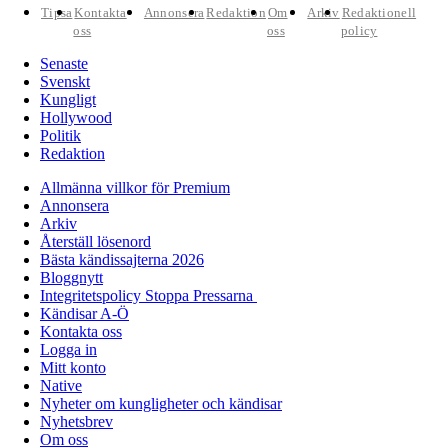
Tipsa
Kontakta
Annonsera
Redaktion
Om
Arkiv
Redaktionell
oss
oss
policy
Senaste
Svenskt
Kungligt
Hollywood
Politik
Redaktion
Allmänna villkor för Premium
Annonsera
Arkiv
Återställ lösenord
Bästa kändissajterna 2026
Bloggnytt
Integritetspolicy Stoppa Pressarna
Kändisar A-Ö
Kontakta oss
Logga in
Mitt konto
Native
Nyheter om kungligheter och kändisar
Nyhetsbrev
Om oss