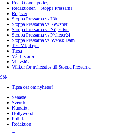
Redaktionell policy
Redaktionen – Stoppa Pressarna
Register
Stoppa Pressarna vs Hänt
Stoppa Pressarna vs Newsner
Stoppa Pressarna vs Nöjeslivet
Stoppa Pressarna vs Nyheter24
Stoppa Pressarna vs Svensk Dam
Test VI-player
Tipsa
Vår historia
Vi avslöjar
Villkor för nyhetstips till Stoppa Pressarna
Sök
Tipsa oss om nyheter!
Senaste
Svenskt
Kungligt
Hollywood
Politik
Redaktion