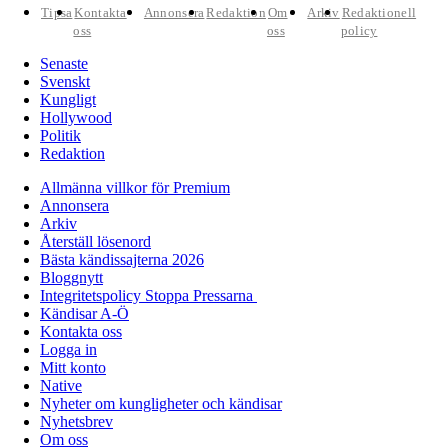
Tipsa
Kontakta
Annonsera
Redaktion
Om
Arkiv
Redaktionell
oss
oss
policy
Senaste
Svenskt
Kungligt
Hollywood
Politik
Redaktion
Allmänna villkor för Premium
Annonsera
Arkiv
Återställ lösenord
Bästa kändissajterna 2026
Bloggnytt
Integritetspolicy Stoppa Pressarna
Kändisar A-Ö
Kontakta oss
Logga in
Mitt konto
Native
Nyheter om kungligheter och kändisar
Nyhetsbrev
Om oss