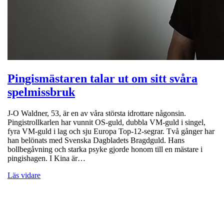
Pingismästaren talar ut om sitt svåra
spelmissbruk
J-O Waldner, 53, är en av våra största idrottare någonsin.
Pingistrollkarlen har vunnit OS-guld, dubbla VM-guld i singel,
fyra VM-guld i lag och sju Europa Top-12-segrar. Två gånger har
han belönats med Svenska Dagbladets Bragdguld. Hans
bollbegåvning och starka psyke gjorde honom till en mästare i
pingishagen. I Kina är…
Läs vidare