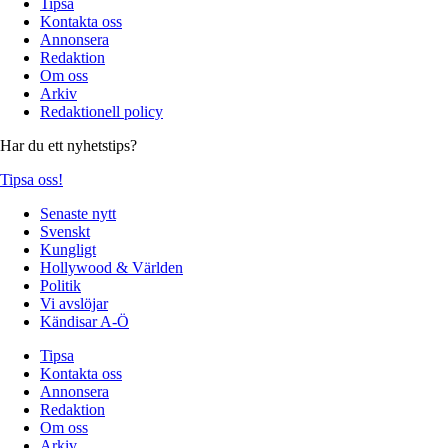
Tipsa
Kontakta oss
Annonsera
Redaktion
Om oss
Arkiv
Redaktionell policy
Har du ett nyhetstips?
Tipsa oss!
Senaste nytt
Svenskt
Kungligt
Hollywood & Världen
Politik
Vi avslöjar
Kändisar A-Ö
Tipsa
Kontakta oss
Annonsera
Redaktion
Om oss
Arkiv