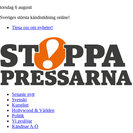
torsdag 6 augusti
Sveriges största kändistidning online!
Tipsa oss om nyheter!
Senaste nytt
Svenskt
Kungligt
Hollywood & Världen
Politik
Vi avslöjar
Kändisar A-Ö