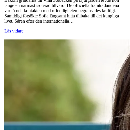
Bakom grindarna till Villa Solbacken på Djurgården levde hon
länge en närmast isolerad tillvaro. De officiella framträdandena
var få och kontakten med offentligheten begränsades kraftigt.
Samtidigt försökte Sofia långsamt hitta tillbaka till det kungliga
livet. Såren efter den internationella…
Läs vidare