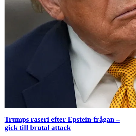
Trumps raseri efter Epstein-frågan –
gick till brutal attack