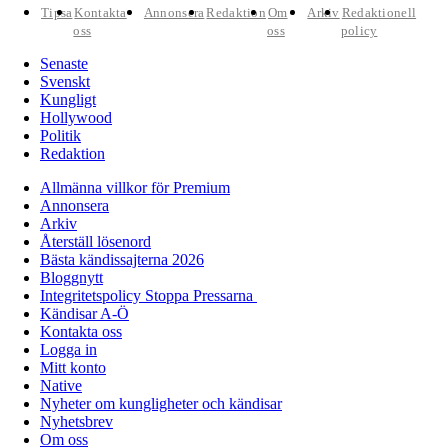
Tipsa
Kontakta
Annonsera
Redaktion
Om
Arkiv
Redaktionell
oss
oss
policy
Senaste
Svenskt
Kungligt
Hollywood
Politik
Redaktion
Allmänna villkor för Premium
Annonsera
Arkiv
Återställ lösenord
Bästa kändissajterna 2026
Bloggnytt
Integritetspolicy Stoppa Pressarna
Kändisar A-Ö
Kontakta oss
Logga in
Mitt konto
Native
Nyheter om kungligheter och kändisar
Nyhetsbrev
Om oss