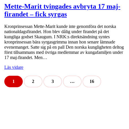
Mette-Marit tvingades avbryta 17 maj-
firandet – fick syrgas
Kronprinsessan Mette-Marit kunde inte genomföra det norska
nationaldagsfirandet. Hon blev dålig under firandet på det
kungliga godset Skaugum. I NRK:s direktsändning syntes
kronprinsessan bära syrgasgrimma innan hon senare lämnade
evenemanget. Satte sig på en pall Den norska kungligheten deltog
först tillsammans med övriga medlemmar av kungafamiljen under
17 maj-firandet. Men…
Läs vidare
1
2
3
…
16