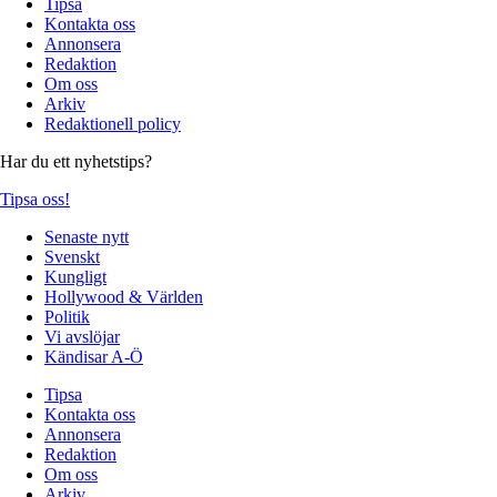
Tipsa
Kontakta oss
Annonsera
Redaktion
Om oss
Arkiv
Redaktionell policy
Har du ett nyhetstips?
Tipsa oss!
Senaste nytt
Svenskt
Kungligt
Hollywood & Världen
Politik
Vi avslöjar
Kändisar A-Ö
Tipsa
Kontakta oss
Annonsera
Redaktion
Om oss
Arkiv