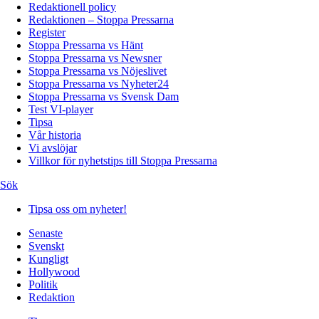
Redaktionell policy
Redaktionen – Stoppa Pressarna
Register
Stoppa Pressarna vs Hänt
Stoppa Pressarna vs Newsner
Stoppa Pressarna vs Nöjeslivet
Stoppa Pressarna vs Nyheter24
Stoppa Pressarna vs Svensk Dam
Test VI-player
Tipsa
Vår historia
Vi avslöjar
Villkor för nyhetstips till Stoppa Pressarna
Sök
Tipsa oss om nyheter!
Senaste
Svenskt
Kungligt
Hollywood
Politik
Redaktion