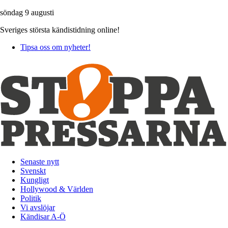
söndag 9 augusti
Sveriges största kändistidning online!
Tipsa oss om nyheter!
Senaste nytt
Svenskt
Kungligt
Hollywood & Världen
Politik
Vi avslöjar
Kändisar A-Ö