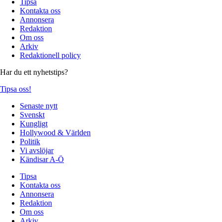
Tipsa
Kontakta oss
Annonsera
Redaktion
Om oss
Arkiv
Redaktionell policy
Har du ett nyhetstips?
Tipsa oss!
Senaste nytt
Svenskt
Kungligt
Hollywood & Världen
Politik
Vi avslöjar
Kändisar A-Ö
Tipsa
Kontakta oss
Annonsera
Redaktion
Om oss
Arkiv