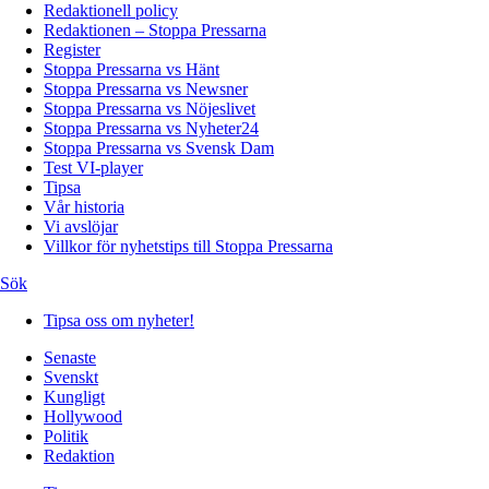
Redaktionell policy
Redaktionen – Stoppa Pressarna
Register
Stoppa Pressarna vs Hänt
Stoppa Pressarna vs Newsner
Stoppa Pressarna vs Nöjeslivet
Stoppa Pressarna vs Nyheter24
Stoppa Pressarna vs Svensk Dam
Test VI-player
Tipsa
Vår historia
Vi avslöjar
Villkor för nyhetstips till Stoppa Pressarna
Sök
Tipsa oss om nyheter!
Senaste
Svenskt
Kungligt
Hollywood
Politik
Redaktion