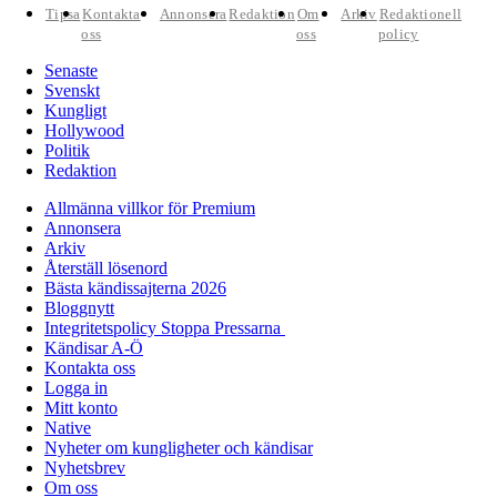
Tipsa
Kontakta
Annonsera
Redaktion
Om
Arkiv
Redaktionell
oss
oss
policy
Senaste
Svenskt
Kungligt
Hollywood
Politik
Redaktion
Allmänna villkor för Premium
Annonsera
Arkiv
Återställ lösenord
Bästa kändissajterna 2026
Bloggnytt
Integritetspolicy Stoppa Pressarna
Kändisar A-Ö
Kontakta oss
Logga in
Mitt konto
Native
Nyheter om kungligheter och kändisar
Nyhetsbrev
Om oss