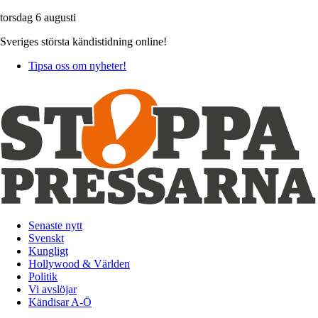
torsdag 6 augusti
Sveriges största kändistidning online!
Tipsa oss om nyheter!
Senaste nytt
Svenskt
Kungligt
Hollywood & Världen
Politik
Vi avslöjar
Kändisar A-Ö