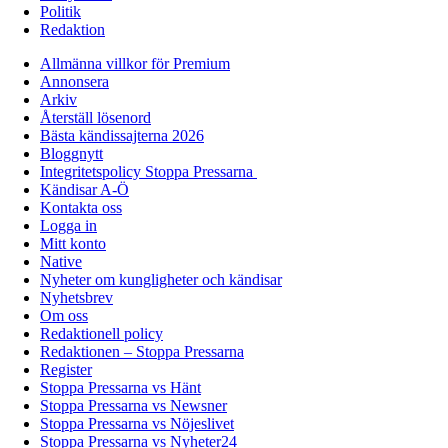
Politik
Redaktion
Allmänna villkor för Premium
Annonsera
Arkiv
Återställ lösenord
Bästa kändissajterna 2026
Bloggnytt
Integritetspolicy Stoppa Pressarna
Kändisar A-Ö
Kontakta oss
Logga in
Mitt konto
Native
Nyheter om kungligheter och kändisar
Nyhetsbrev
Om oss
Redaktionell policy
Redaktionen – Stoppa Pressarna
Register
Stoppa Pressarna vs Hänt
Stoppa Pressarna vs Newsner
Stoppa Pressarna vs Nöjeslivet
Stoppa Pressarna vs Nyheter24