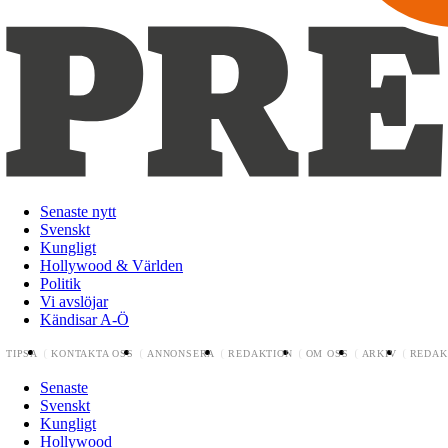
Senaste nytt
Svenskt
Kungligt
Hollywood & Världen
Politik
Vi avslöjar
Kändisar A-Ö
TIPSA
KONTAKTA OSS
ANNONSERA
REDAKTION
OM OSS
ARKIV
REDAK
Senaste
Svenskt
Kungligt
Hollywood