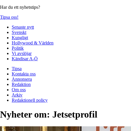
Har du ett nyhetstips?
Tipsa oss!
Senaste nytt
Svenskt
Kungligt
Hollywood & Världen
Politik
Vi avslöjar
Kändisar A-Ö
Tipsa
Kontakta oss
Annonsera
Redaktion
Om oss
Arkiv
Redaktionell policy
Nyheter om:
Jetsetprofil