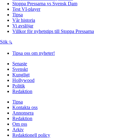
Stoppa Pressarna vs Svensk Dam
Test VI-player
Tipsa
Vår historia
Vi avslöjar
Villkor för nyhetstips till Stoppa Pressarna
Sök
Tipsa oss om nyheter!
Senaste
Svenskt
Kungligt
Hollywood
Politik
Redaktion
Tipsa
Kontakta oss
Annonsera
Redaktion
Om oss
Arkiv
Redaktionell policy