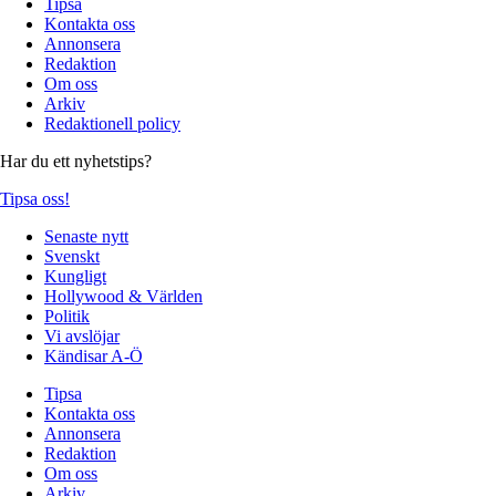
Tipsa
Kontakta oss
Annonsera
Redaktion
Om oss
Arkiv
Redaktionell policy
Har du ett nyhetstips?
Tipsa oss!
Senaste nytt
Svenskt
Kungligt
Hollywood & Världen
Politik
Vi avslöjar
Kändisar A-Ö
Tipsa
Kontakta oss
Annonsera
Redaktion
Om oss
Arkiv