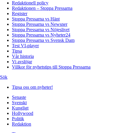
Redaktionell policy
Redaktionen – Stoppa Pressarna
Register
Stoppa Pressarna vs Hänt
Stoppa Pressarna vs Newsner
Stoppa Pressarna vs Nöjeslivet
Stoppa Pressarna vs Nyheter24
Stoppa Pressarna vs Svensk Dam
Test VI-player
Tipsa
Vår historia
Vi avslöjar
Villkor för nyhetstips till Stoppa Pressarna
Sök
Tipsa oss om nyheter!
Senaste
Svenskt
Kungligt
Hollywood
Politik
Redaktion