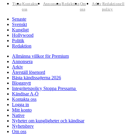
Tipsa
Kontakta
Annonsera
Redaktion
Om
Arkiv
Redaktionell
oss
oss
policy
Senaste
Svenskt
Kungligt
Hollywood
Politik
Redaktion
Allmänna villkor för Premium
Annonsera
Arkiv
Återställ lösenord
Bästa kändissajterna 2026
Bloggnytt
Integritetspolicy Stoppa Pressarna
Kändisar A-Ö
Kontakta oss
Logga in
Mitt konto
Native
Nyheter om kungligheter och kändisar
Nyhetsbrev
Om oss