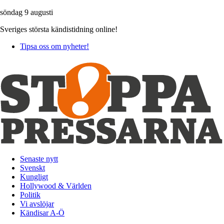
söndag 9 augusti
Sveriges största kändistidning online!
Tipsa oss om nyheter!
Senaste nytt
Svenskt
Kungligt
Hollywood & Världen
Politik
Vi avslöjar
Kändisar A-Ö