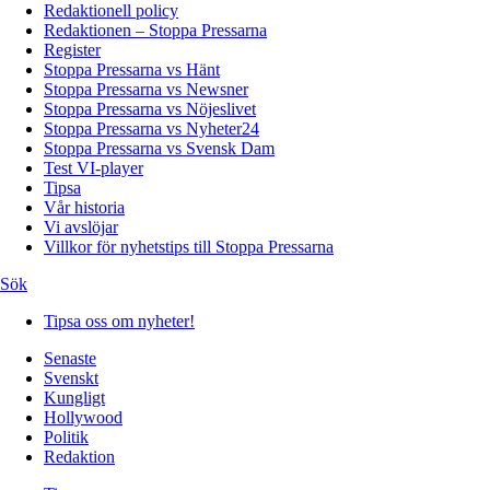
Redaktionell policy
Redaktionen – Stoppa Pressarna
Register
Stoppa Pressarna vs Hänt
Stoppa Pressarna vs Newsner
Stoppa Pressarna vs Nöjeslivet
Stoppa Pressarna vs Nyheter24
Stoppa Pressarna vs Svensk Dam
Test VI-player
Tipsa
Vår historia
Vi avslöjar
Villkor för nyhetstips till Stoppa Pressarna
Sök
Tipsa oss om nyheter!
Senaste
Svenskt
Kungligt
Hollywood
Politik
Redaktion