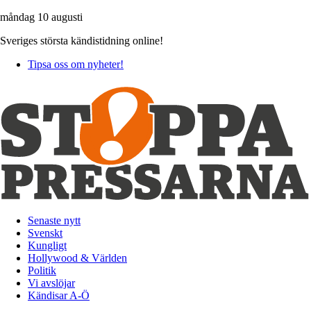
måndag 10 augusti
Sveriges största kändistidning online!
Tipsa oss om nyheter!
Senaste nytt
Svenskt
Kungligt
Hollywood & Världen
Politik
Vi avslöjar
Kändisar A-Ö