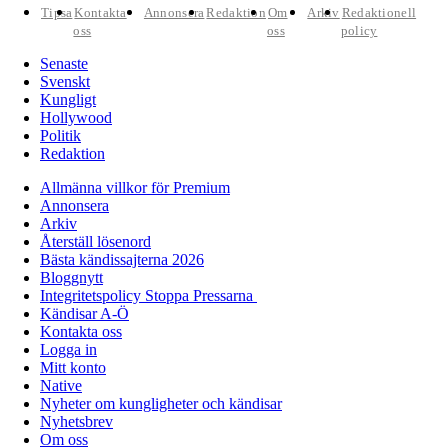
Tipsa
Kontakta
Annonsera
Redaktion
Om
Arkiv
Redaktionell
oss
oss
policy
Senaste
Svenskt
Kungligt
Hollywood
Politik
Redaktion
Allmänna villkor för Premium
Annonsera
Arkiv
Återställ lösenord
Bästa kändissajterna 2026
Bloggnytt
Integritetspolicy Stoppa Pressarna
Kändisar A-Ö
Kontakta oss
Logga in
Mitt konto
Native
Nyheter om kungligheter och kändisar
Nyhetsbrev
Om oss