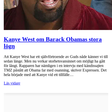
Kanye West om Barack Obamas stora
lögn
Att Kanye West har ett självförtroende av Guds nåde känner vi till
sedan länge. Men nu verkar storhetsvansinnet om möjligt ha gått
för långt. Rapparen har nämligen i en intervju med kändissajten
TMZ påstått att Obama far med osanning, skriver Expressen. Det
hela började med att Kanye vid ett tillfälle…
Läs vidare