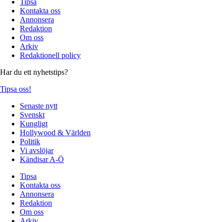
Tipsa
Kontakta oss
Annonsera
Redaktion
Om oss
Arkiv
Redaktionell policy
Har du ett nyhetstips?
Tipsa oss!
Senaste nytt
Svenskt
Kungligt
Hollywood & Världen
Politik
Vi avslöjar
Kändisar A-Ö
Tipsa
Kontakta oss
Annonsera
Redaktion
Om oss
Arkiv