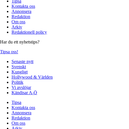
Tipsa
Kontakta oss
Annonsera
Redaktion
Om oss
Arkiv
Redaktionell policy
Har du ett nyhetstips?
Tipsa oss!
Senaste nytt
Svenskt
Kungligt
Hollywood & Världen
Politik
Vi avslöjar
Kändisar A-Ö
Tipsa
Kontakta oss
Annonsera
Redaktion
Om oss
Arkiv