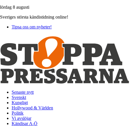
lördag 8 augusti
Sveriges största kändistidning online!
Tipsa oss om nyheter!
Senaste nytt
Svenskt
Kungligt
Hollywood & Världen
Politik
Vi avslöjar
Kändisar A-Ö