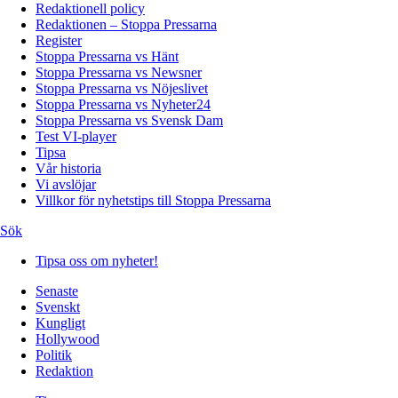
Redaktionell policy
Redaktionen – Stoppa Pressarna
Register
Stoppa Pressarna vs Hänt
Stoppa Pressarna vs Newsner
Stoppa Pressarna vs Nöjeslivet
Stoppa Pressarna vs Nyheter24
Stoppa Pressarna vs Svensk Dam
Test VI-player
Tipsa
Vår historia
Vi avslöjar
Villkor för nyhetstips till Stoppa Pressarna
Sök
Tipsa oss om nyheter!
Senaste
Svenskt
Kungligt
Hollywood
Politik
Redaktion