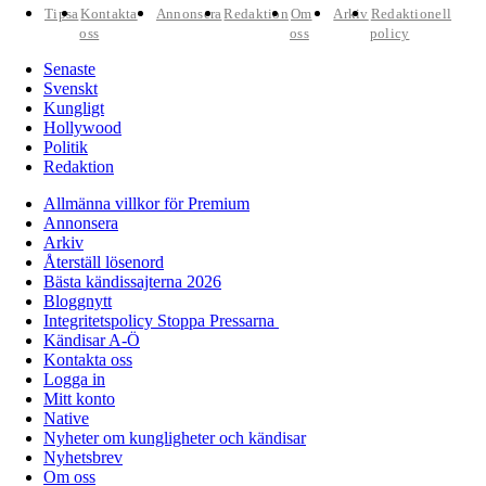
Tipsa
Kontakta
Annonsera
Redaktion
Om
Arkiv
Redaktionell
oss
oss
policy
Senaste
Svenskt
Kungligt
Hollywood
Politik
Redaktion
Allmänna villkor för Premium
Annonsera
Arkiv
Återställ lösenord
Bästa kändissajterna 2026
Bloggnytt
Integritetspolicy Stoppa Pressarna
Kändisar A-Ö
Kontakta oss
Logga in
Mitt konto
Native
Nyheter om kungligheter och kändisar
Nyhetsbrev
Om oss