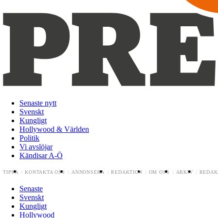
Senaste nytt
Svenskt
Kungligt
Hollywood & Världen
Politik
Vi avslöjar
Kändisar A-Ö
TIPSA
KONTAKTA OSS
ANNONSERA
REDAKTION
OM OSS
ARKIV
REDAK
Senaste
Svenskt
Kungligt
Hollywood