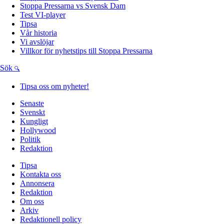
Stoppa Pressarna vs Svensk Dam
Test VI-player
Tipsa
Vår historia
Vi avslöjar
Villkor för nyhetstips till Stoppa Pressarna
Sök
Tipsa oss om nyheter!
Senaste
Svenskt
Kungligt
Hollywood
Politik
Redaktion
Tipsa
Kontakta oss
Annonsera
Redaktion
Om oss
Arkiv
Redaktionell policy