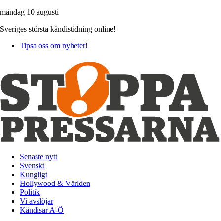
måndag 10 augusti
Sveriges största kändistidning online!
Tipsa oss om nyheter!
Senaste nytt
Svenskt
Kungligt
Hollywood & Världen
Politik
Vi avslöjar
Kändisar A-Ö