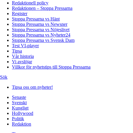
Redaktionell policy
Redaktionen – Stoppa Pressarna
Register
Stoppa Pressarna vs Hänt
Stoppa Pressarna vs Newsner
Stoppa Pressarna vs Nöjeslivet
Stoppa Pressarna vs Nyheter24
Stoppa Pressarna vs Svensk Dam
Test VI-player
Tipsa
Vår historia
Vi avslöjar
Villkor för nyhetstips till Stoppa Pressarna
Sök
Tipsa oss om nyheter!
Senaste
Svenskt
Kungligt
Hollywood
Politik
Redaktion