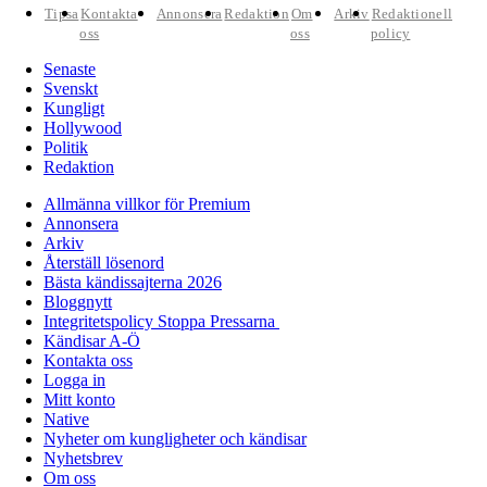
Tipsa
Kontakta
Annonsera
Redaktion
Om
Arkiv
Redaktionell
oss
oss
policy
Senaste
Svenskt
Kungligt
Hollywood
Politik
Redaktion
Allmänna villkor för Premium
Annonsera
Arkiv
Återställ lösenord
Bästa kändissajterna 2026
Bloggnytt
Integritetspolicy Stoppa Pressarna
Kändisar A-Ö
Kontakta oss
Logga in
Mitt konto
Native
Nyheter om kungligheter och kändisar
Nyhetsbrev
Om oss