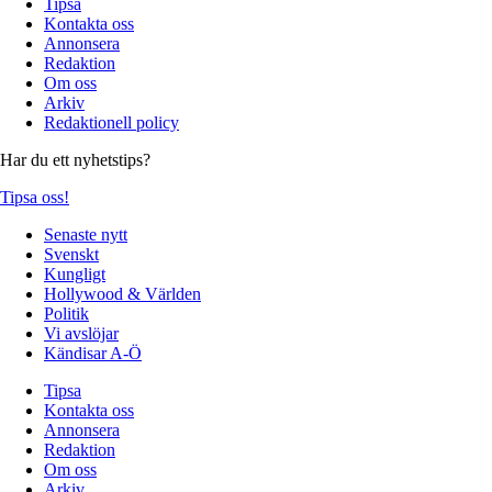
Tipsa
Kontakta oss
Annonsera
Redaktion
Om oss
Arkiv
Redaktionell policy
Har du ett nyhetstips?
Tipsa oss!
Senaste nytt
Svenskt
Kungligt
Hollywood & Världen
Politik
Vi avslöjar
Kändisar A-Ö
Tipsa
Kontakta oss
Annonsera
Redaktion
Om oss
Arkiv