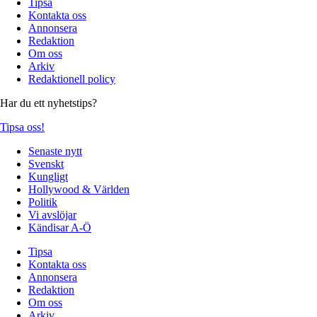
Tipsa
Kontakta oss
Annonsera
Redaktion
Om oss
Arkiv
Redaktionell policy
Har du ett nyhetstips?
Tipsa oss!
Senaste nytt
Svenskt
Kungligt
Hollywood & Världen
Politik
Vi avslöjar
Kändisar A-Ö
Tipsa
Kontakta oss
Annonsera
Redaktion
Om oss
Arkiv