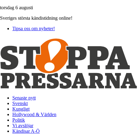
torsdag 6 augusti
Sveriges största kändistidning online!
Tipsa oss om nyheter!
Senaste nytt
Svenskt
Kungligt
Hollywood & Världen
Politik
Vi avslöjar
Kändisar A-Ö