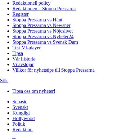
Redaktionell policy
Redaktionen – Stoppa Pressarna
Register
Stoppa Pressarna vs Hänt
Stoppa Pressarna vs Newsner
Stoppa Pressarna vs Nöjeslivet
Stoppa Pressarna vs Nyheter24
Stoppa Pressarna vs Svensk Dam
Test VI-player
Tipsa
Vår historia
Vi avslöjar
Villkor för nyhetstips till Stoppa Pressarna
Sök
Tipsa oss om nyheter!
Senaste
Svenskt
Kungligt
Hollywood
Politik
Redaktion