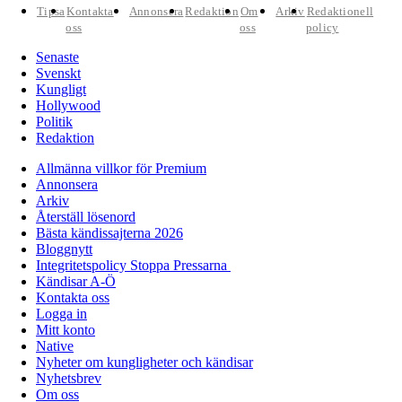
Tipsa
Kontakta
Annonsera
Redaktion
Om
Arkiv
Redaktionell
oss
oss
policy
Senaste
Svenskt
Kungligt
Hollywood
Politik
Redaktion
Allmänna villkor för Premium
Annonsera
Arkiv
Återställ lösenord
Bästa kändissajterna 2026
Bloggnytt
Integritetspolicy Stoppa Pressarna
Kändisar A-Ö
Kontakta oss
Logga in
Mitt konto
Native
Nyheter om kungligheter och kändisar
Nyhetsbrev
Om oss