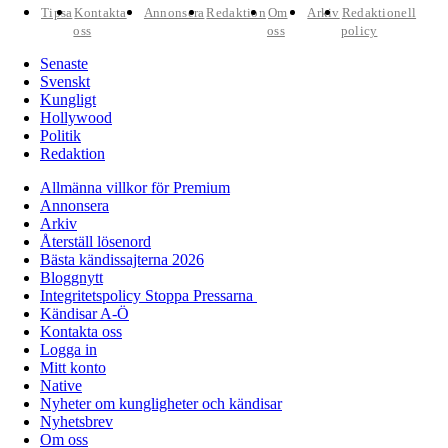
Tipsa
Kontakta
Annonsera
Redaktion
Om
Arkiv
Redaktionell
oss
oss
policy
Senaste
Svenskt
Kungligt
Hollywood
Politik
Redaktion
Allmänna villkor för Premium
Annonsera
Arkiv
Återställ lösenord
Bästa kändissajterna 2026
Bloggnytt
Integritetspolicy Stoppa Pressarna
Kändisar A-Ö
Kontakta oss
Logga in
Mitt konto
Native
Nyheter om kungligheter och kändisar
Nyhetsbrev
Om oss