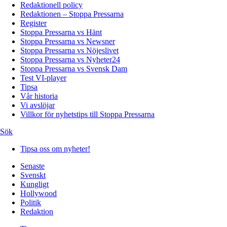
Redaktionell policy
Redaktionen – Stoppa Pressarna
Register
Stoppa Pressarna vs Hänt
Stoppa Pressarna vs Newsner
Stoppa Pressarna vs Nöjeslivet
Stoppa Pressarna vs Nyheter24
Stoppa Pressarna vs Svensk Dam
Test VI-player
Tipsa
Vår historia
Vi avslöjar
Villkor för nyhetstips till Stoppa Pressarna
Sök
Tipsa oss om nyheter!
Senaste
Svenskt
Kungligt
Hollywood
Politik
Redaktion