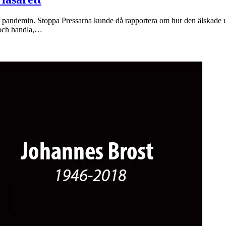
 pandemin. Stoppa Pressarna kunde då rapportera om hur den älskade unde
a och handla,…