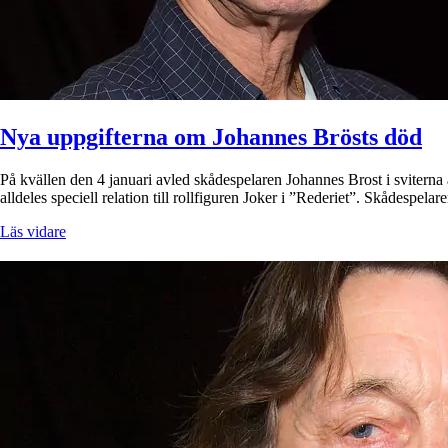
Nya uppgifterna om Johannes Brösts död
På kvällen den 4 januari avled skådespelaren Johannes Brost i svitern
alldeles speciell relation till rollfiguren Joker i ”Rederiet”. Skådespel
Läs vidare