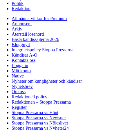
Politik
Redaktion
Allmänna villkor för Premium
Annonsera
Arkiv
Återställ lösenord
Bästa kändissajterna 2026
Bloggnytt
Integritetspolicy Stoppa Pressarna
Kändisar A-Ö
Kontakta oss
Logga in
Mitt konto
Native
Nyheter om kungligheter och kändisar
Nyhetsbrev
Om oss
Redaktionell policy
Redaktionen – Stoppa Pressarna
Register
Stoppa Pressarna vs Hänt
Stoppa Pressarna vs Newsner
Stoppa Pressarna vs Nöjeslivet
Stoppa Pressarna vs Nyheter24