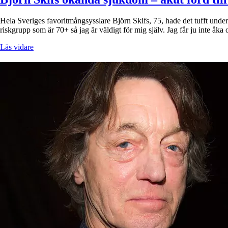
Hela Sveriges favoritmångsysslare Björn Skifs, 75, hade det tufft under
riskgrupp som är 70+ så jag är väldigt för mig själv. Jag får ju inte åk
Läs vidare