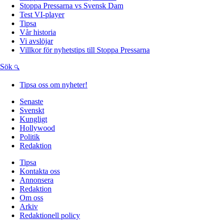
Stoppa Pressarna vs Svensk Dam
Test VI-player
Tipsa
Vår historia
Vi avslöjar
Villkor för nyhetstips till Stoppa Pressarna
Sök
Tipsa oss om nyheter!
Senaste
Svenskt
Kungligt
Hollywood
Politik
Redaktion
Tipsa
Kontakta oss
Annonsera
Redaktion
Om oss
Arkiv
Redaktionell policy