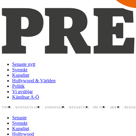
Senaste nytt
Svenskt
Kungligt
Hollywood & Världen
Politik
Vi avslöjar
Kändisar A-Ö
TIPSA
KONTAKTA OSS
ANNONSERA
REDAKTION
OM OSS
ARKIV
REDAK
Senaste
Svenskt
Kungligt
Hollywood