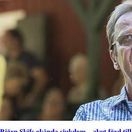
Björn Skifs okända sjukdom – akut förd till