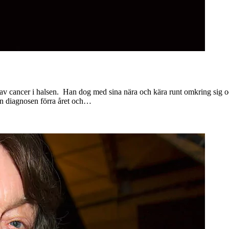
a av cancer i halsen. Han dog med sina nära och kära runt omkring sig 
aren diagnosen förra året och…